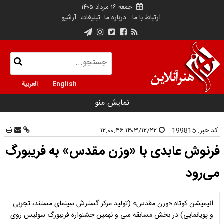
جمعه ۱۶ مرداد ۱۴۰۵
ارتباط با ما
درباره ما
تبلیغات
آرشیو
English
العربية
نمایش منو
کد خبر:
199815
۱۴۰۳/۱۲/۲۲ ۱۲:۰۰:۴۶
فرنوش عابدی با «وزن مقدس» به فریبورگ
می‌رود
انیمیشن کوتاه «وزن مقدس» (تولید مرکز گسترش سینمای مستند، تجربی
و پویانمایی) در بخش مسابقه سی و نهمین جشنواره فریبورگ سوئیس روی