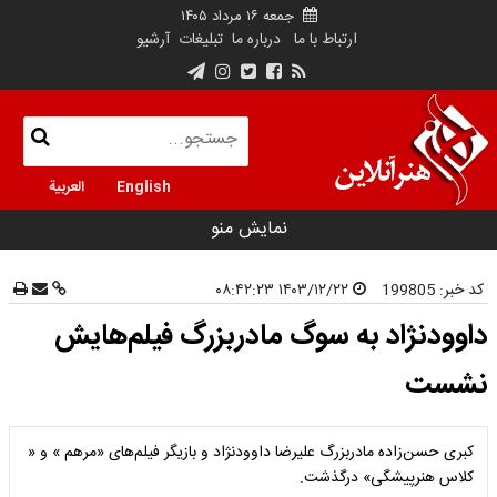
جمعه ۱۶ مرداد ۱۴۰۵
ارتباط با ما
درباره ما
تبلیغات
آرشیو
English
العربية
نمایش منو
کد خبر:
199805
۱۴۰۳/۱۲/۲۲ ۰۸:۴۲:۲۳
داوودنژاد به سوگ مادربزرگ فیلم‌هایش
نشست
کبری حسن‌زاده مادربزرگ علیرضا داوودنژاد و بازیگر فیلم‌های «مرهم » و «
کلاس هنرپیشگی» درگذشت.