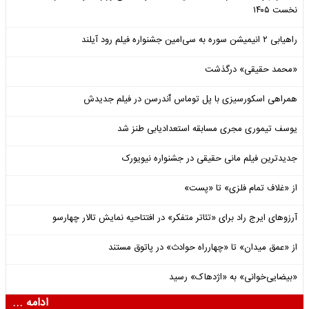
نخست ۱۴۰۵
راهیابی ۲ انیمیشن سوره به سی‌امین جشنواره فیلم رود آیلند
«محمد حقیقی» درگذشت
همراهی اسکورسیزی با پل توماس ٱندرسن در فیلم جدیدش
یوسف تیموری مجری مسابقه استعدادیابی طنز شد
جدیدترین فیلم مانی حقیقی در جشنواره نیویورک
از «غلاف تمام فلزی» تا «پست»
آرزوهای ایرج راد برای «تئاتر متفکر» در افتتاحیه نمایش تالار چهارسو
از «عمق میدان» تا «چهارراه حوادث» در پاتوق مستند
«بیضایی‌خوانی» به «اژدهاک» رسید
ادامه ...