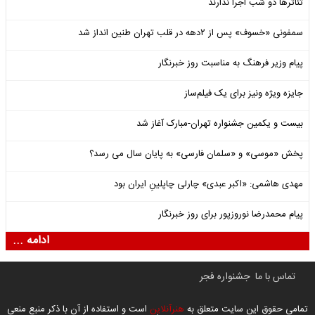
تئاترها دو شب اجرا ندارند
سمفونی «خسوف» پس از ۲دهه در قلب تهران طنین انداز شد
پیام وزیر فرهنگ به مناسبت روز خبرنگار
جایزه ویژه ونیز برای یک فیلم‌ساز
بیست و یکمین جشنواره تهران-مبارک آغاز شد
پخش «موسی» و «سلمان فارسی» به پایان سال می رسد؟
مهدی هاشمی: «اکبر عبدی» چارلی چاپلینِ ایران بود
پیام محمدرضا نوروزپور برای روز خبرنگار
ادامه ...
تماس با ما
جشنواره فجر
تمامی حقوق این سایت متعلق به
هنرآنلاین
است و استفاده از آن با ذکر منبع منعی