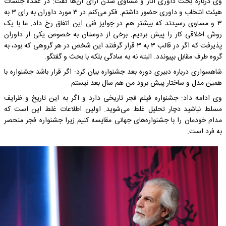
وی درباره بحث داوری آثار و مساوی شدن آرای آن‌ها گفت: در عمده جلسات
هیئت انتخاب و داوری حضور داشتم. فکر می‌کنم در ۳ مورد داوران به رای ۳ به
۳ و مساوی رسیدند که بیشتر هم در جوایز فنی این اتفاق رخ داد.‌ ما با یک
روش اخلاقی کار را پیش بردیم. برخی از دوستان به خصوص یکی از داوران
پذیرفت که اگر در قالب ۳ به ۳ قرار گرفتند این شخص در هر گروهی که بود، به
گروه طرف مقابل بپیوندد. البته نه به سادگی بلکه با بحث و گفتگو.
شاهسواری درباره دبیری دوره بعد جشنواره بیان کرد: اگر قرار باشد جشنواره با
همین مدل و ساختار پیش برود من هم سال بعد نیستم.
وی ادامه داد: جشنواره فیلم فجر تاریخی دارد و اگر به این تاریخ و ظرایف
مسلط نباشید دچار تحلیل غلط می‌شوید. اولین اطلاعات غلط این است که
مدام خودمان را با جشنواره‌های جهانی مقایسه کنیم زیرا جشنواره فجر منحصر
به فرد است.