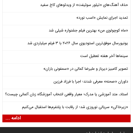
حذف آهنگ‌های «تیلور سوئیفت» از ویدئوهای کاخ سفید
تمدید اجرای نمایش «اسب نورد»
«ماه کوچولوی من» بهترین فیلم جشنواره شیلی شد
یونیورسال موفق‌ترین استودیوی سال ۲۰۲۶ با ۳ فیلم میلیاردی شد
سینماها آخر هفته تعطیل است
تصویر کامبیز دیرباز و علیرضا کمالی در «سمفونی باران»
داوران «صحنه» معرفی شدند؛ اجرا با فرزاد فرزین
استاد، متد آموزشی یا مدرک؛ معیار واقعی انتخاب آموزشگاه زبان آلمانی چیست؟
«زیرخاکی» سریالی نوروزی شد؛ از رقابت با پلتفرم‌ها استقبال می‌کنیم
ادامه ...