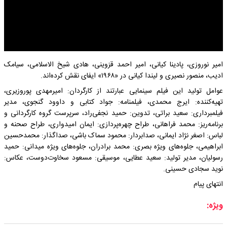
امیر نوروزی، پادینا کیانی، امیر احمد قزوینی، هادی شیخ الاسلامی، سیامک
ادیب، منصور نصیری و لیندا کیانی در «۱۹۶۸» ایفای نقش کرده‌اند.
عوامل تولید این فیلم سینمایی عبارتند از کارگردان: امیرمهدی پوروزیری،
تهیه‌کننده: ایرج محمدی، فیلمنامه: جواد کتابی و داوود گنجوی، مدیر
فیلمبرداری: سعید براتی، تدوین: حمید نجفی‌راد، سرپرست گروه کارگردانی و
برنامه‌ریز: محمد فراهانی، طراح چهره‌پردازی: ایمان امیدواری، طراح صحنه و
لباس: اصغر نژاد ایمانی، صدابردار: محمود سماک باشی، صداگذار: محمدحسین
ابراهیمی، جلوه‌های ویژه بصری: محمد برادران، جلوه‌های ویژه میدانی: حمید
رسولیان، مدیر تولید: سعید عطایی، موسیقی: مسعود سخاوت‌دوست، عکاس:
نوید سجادی حسینی.
انتهای پیام
ویژه: