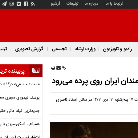
ارتباط با ما
درباره ما
تبلیغات
آرشیو
رادیو و تلویزیون
وزارت ارشاد
تجسمی
گزارش تصویری
تبلی
پربیننده تری
دان ایران روی پرده می‌رود
«محمد حقیقی» درگذشت
یوسف تیموری مجری مساب
فیلم سینمایی«چیزهای کوچک این‌چنینی»‏ به‌کارگردانی تیم میلانتس ساعت ۱۷ پنج‌شنبه ۱۳ دی ۱۴۰۳ در سالن استاد ناصری
جدیدترین فیلم مانی حقی
همراهی اسکورسیزی با پ
انتشار فهرست اعتبارات اخ