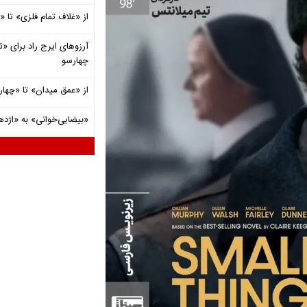
از «غلاف تمام فلزی» تا
آرزوهای ایرج راد برای «تئ
چهارسو
از «عمق میدان» تا «چهار
«بیضایی‌خوانی» به «اژد