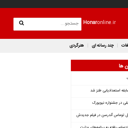
Honar
online.ir
غات
چند رسانه ای
هنرگردی
ن ها
قه استعدادیابی طنز شد
قی در جشنواره نیویورک
ل توماس ٱندرسن در فیلم جدیدش
تصاص‌یافته به برنامه‌های وزارت