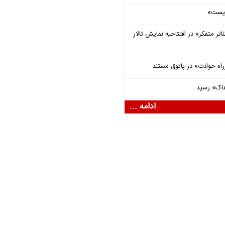
 «پست»
اتر متفکر» در افتتاحیه نمایش تالار
راه حوادث» در پاتوق مستند
هاک» رسید
ادامه ...