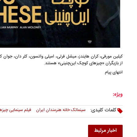
کیلین مورفی، کران هایندز، میشل فرلی، امیلی واتسون، کلر دان، جوان ک
از بازیگران «چیزهای کوچک این‌چنینی»‌ هستند.
انتهای پیام
ویژه:
کلمات کلیدی:
سینماتک خانه هنرمندان ایران
فیلم سینمایی چیز
اخبار مرتبط