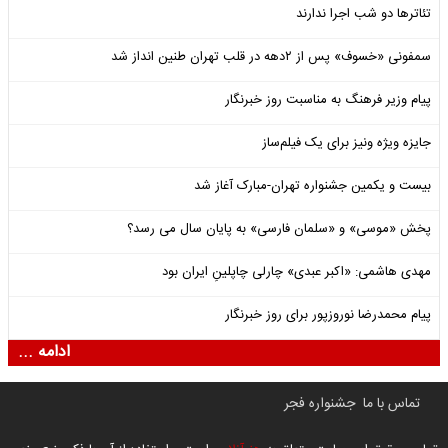
تئاترها دو شب اجرا ندارند
سمفونی «خسوف» پس از ۲دهه در قلب تهران طنین انداز شد
پیام وزیر فرهنگ به مناسبت روز خبرنگار
جایزه ویژه ونیز برای یک فیلم‌ساز
بیست و یکمین جشنواره تهران-مبارک آغاز شد
پخش «موسی» و «سلمان فارسی» به پایان سال می رسد؟
مهدی هاشمی: «اکبر عبدی» چارلی چاپلینِ ایران بود
پیام محمدرضا نوروزپور برای روز خبرنگار
ادامه ...
تماس با ما
جشنواره فجر