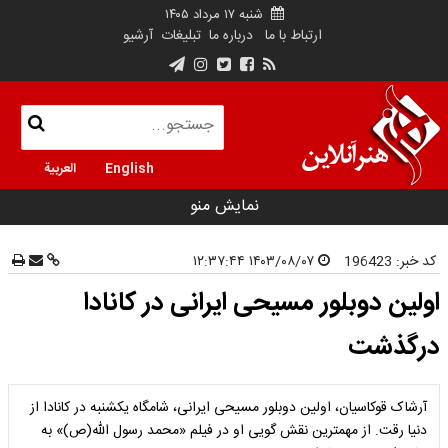
شنبه ۱۷ مرداد ۱۴۰۵
ارتباط با ما
درباره ما
تبلیغات
آرشیو
English
العربية
نمایش منو
کد خبر:
196423
۱۴۰۳/۰۸/۰۷ ۱۲:۳۷:۴۴
اولین دوبلور مسیحی ایرانی در کانادا
درگذشت
آرشاک قوکاسیان، اولین دوبلور مسیحی ایرانی، شامگاه یکشنبه در کانادا از
دنیا رقت. از مهمترین نقش گویی او در فیلم «محمد رسول الله(ص)» به