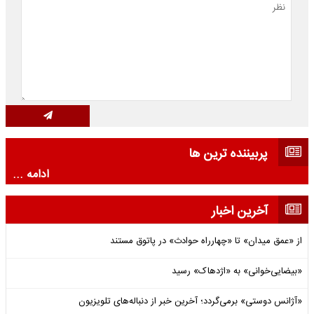
پربیننده ترین ها
ادامه ...
آخرین اخبار
از «عمق میدان» تا «چهارراه حوادث» در پاتوق مستند
«بیضایی‌خوانی» به «اژدهاک» رسید
«آژانس دوستی» برمی‌گردد؛ آخرین خبر از دنباله‌های تلویزیون