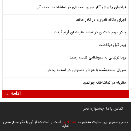
فراخوان پذیرش آثار اجرای صحنه‌ای در تماشاخانه صحنه آبی
اجرای «کافه نادری» در تالار حافظ
پیکر مریم همتیان در قطعه هنرمندان آرام گرفت
پیتر گیل درگذشت
رویا نونهالی به «روشنایی شب» رسید
سریال ساخته‌شده با هوش مصنوعی در آستانه پخش
«ناریا» در تماشاخانه جوانمرد
ادامه ...
تماس با ما
جشنواره فجر
تمامی حقوق این سایت متعلق به
هنرآنلاین
است و استفاده از آن با ذکر منبع منعی
ندارد