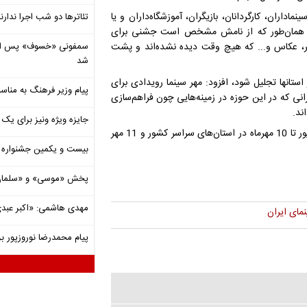
نماداران، کارگردانان، بازیگران، آموزشگاه‌داران و یا
تئاترها دو شب اجرا ندارن
ایران همان‌طور که از نامش مشخص است جشنی برای
ر، عکاس و... که هیچ وقت دیده نشده‌اند و پشت
شد
ستانها تجلیل شود، افزود: مهر سینما رویدادی برای
پیام وزیر فرهنگ به مناسب
انی که در این حوزه در زمینه‌هایی چون فراهم‌سازی
ند.
جایزه ویژه ونیز برای یک ف
سومین دوره جشن مهر سینمای ایران به دبیری دکتر قادر آشنا از 20 شهریور تا 10 مهرماه در استان‌های سراسر کشور و 11 مهر
بیست و یکمین جشنواره ت
پخش «موسی» و «سلمان 
مهدی هاشمی: «اکبر عبدی»
ای ایران
پیام محمدرضا نوروزپور بر