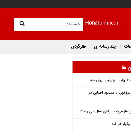
Honar
online.ir
غات
چند رسانه ای
هنرگردی
ن ها
 چارلی چاپلینِ ایران بود
‌نورد با مسعود اطیابی در
فارسی» به پایان سال می رسد؟
گزار می‌کند