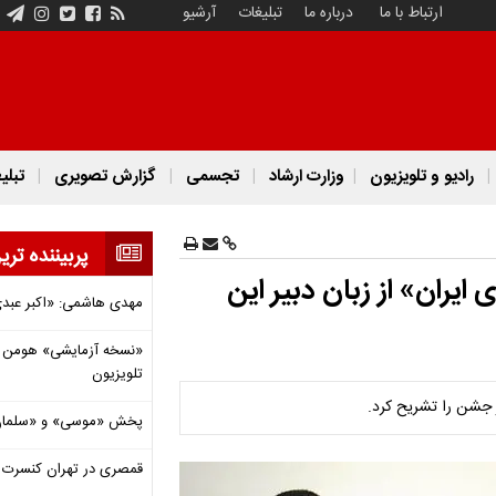
ارتباط با ما
درباره ما
تبلیغات
آرشیو
رادیو و تلویزیون
وزارت ارشاد
تجسمی
گزارش تصویری
تبلی
پربیننده تری
ران» از زبان دبیر این
مهدی هاشمی: «اکبر عبدی»
«نسخه آزمایشی» هومن برق
تلویزیون
 جشن را تشریح کرد.
پخش «موسی» و «سلمان 
قمصری در تهران کنسرت بر