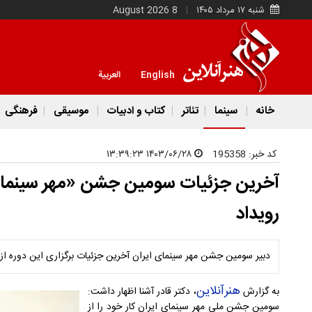
شنبه ۱۷ مرداد ۱۴۰۵
8 August 2026
English
العربية
خانه
سینما
تئاتر
کتاب و ادبیات
موسیقی
فرهنگی
کد خبر:
195358
۱۴۰۳/۰۶/۲۸ ۱۳:۳۹:۲۳
آخرین جزئیات سومین جشن «مهر سینمای ای
رویداد
دبیر سومین جشن مهر سینمای ایران آخرین جزئیات برگزاری این دوره از
هنرآنلاین
به گزارش
، دکتر قادر آشنا اظهار داشت:
سومین جشن ملی مهر سینمای ایران کار خود را از