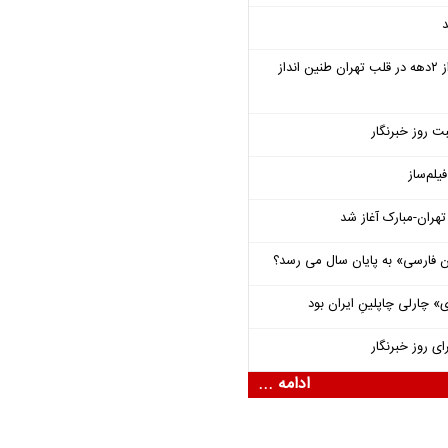
د
سمفونی «خسوف» پس از ۲دهه در قلب تهران طنین انداز
ت روز خبرنگار
یلم‌ساز
هران-مبارک آغاز شد
فارسی» به پایان سال می رسد؟
 چارلی چاپلینِ ایران بود
ای روز خبرنگار
ادامه ...