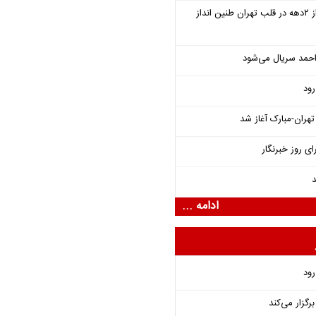
سمفونی «خسوف» پس از ۲دهه در قلب تهران طنین انداز
احمد سریال می‌شود
رود
هران-مبارک آغاز شد
ای روز خبرنگار
د
ادامه ...
رود
گزار می‌کند