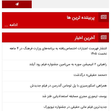
پربیننده ترین ها
ادامه ...
آخرین اخبار
انتشار فهرست اعتبارات اختصاص‌یافته به برنامه‌های وزارت فرهنگ در ۴ ماهه
نخست ۱۴۰۵
راهیابی ۲ انیمیشن سوره به سی‌امین جشنواره فیلم رود آیلند
«محمد حقیقی» درگذشت
همراهی اسکورسیزی با پل توماس ٱندرسن در فیلم جدیدش
یوسف تیموری مجری مسابقه استعدادیابی طنز شد
جدیدترین فیلم مانی حقیقی در جشنواره نیویورک