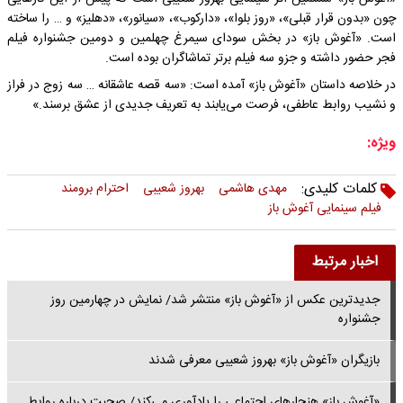
چون «بدون قرار قبلی»، «روز بلوا»، «دارکوب»، «سیانور»، «دهلیز» و … را ساخته
است. «آغوش باز» در بخش سودای سیمرغ چهلمین‌ و دومین جشنواره فیلم
فجر حضور داشته و جزو سه فیلم برتر تماشاگران بوده است.
در خلاصه داستان «آغوش باز» آمده است: «سه قصه عاشقانه … سه زوج در فراز
و نشیب روابط عاطفی، فرصت می‌یابند به تعریف جدیدی از عشق برسند.»
ویژه:
کلمات کلیدی:
مهدی هاشمی
بهروز شعیبی
احترام برومند
فیلم سینمایی آغوش باز
اخبار مرتبط
جدیدترین عکس از «آغوش باز» منتشر شد/ نمایش در چهارمین روز
جشنواره
بازیگران «آغوش باز» بهروز شعیبی معرفی شدند
«آغوش باز» هنجارهای اجتماعی را یادآوری می‌کند/ صحبت درباره روابط