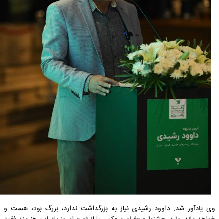
وی یادآور شد: داوود رشیدی نیاز به بزرگداشت ندارد، بزرگ بود، هست و