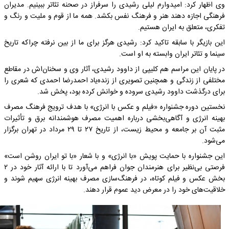
وی اظهار کرد: امیدوارم لیلی رشیدی را سرفراز در صحنه تئاتر ببینیم. مدیران
فرهنگی اجازه دهند هنر و فرهنگ نفس بکشد. همه ما از قوم و ملیت و رنگ و
تفکری، متعلق به ایران هستیم.
این بازیگر با سابقه تاکید کرد: رشیدی هرگز برای ما از بین نرفته چراکه تاریخ
سینما و تئاتر ایران وابسته به او است.
در پایان این مراسم هم کلیپی از داوود رشیدی، آثار وی و سخنان‌اش در مقاطع
مختلفی از زندگی و همچنین تصویری از زنده‌یاد احمدرضا احمدی که شعری را
برای درگذشت داوود رشیدی سروده و خوانش کرده بود، پخش شد.
نخستین دوره جشنواره «فیلم و عکس با انرژی» با هدف ترویج فرهنگ مصرف
بهینه انرژی و آگاهی‌بخشی درباره اهمیت مصرف هوشمندانه برق و تأثیرات
مثبت آن بر جامعه و محیط زیست، از تاریخ ۲۷ تا ۲۹ مرداد در تهران برگزار
می‌شود.
این جشنواره با حمایت پویش «با انرژی» و با شعار «با تو ایران روشن است»
فرصتی بی‌نظیر برای هنرمندان جوان فراهم می‌آورد تا با ارائه آثار خود در ۲
بخش عکس و فیلم کوتاه، در فرهنگ‌سازی مصرف بهینه انرژی سهیم شوند و
خلاقیت‌های خود را در معرض دید عموم قرار دهند.