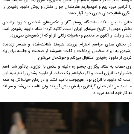
خواهد ماند. ما در جشنواره «فیلم و عکس با انرژی» امروز یاد این هنرمند فقید
را گرامی می‌داریم و امیدواریم هنرمندان جوان منش و روش داوود رشیدی را
الگوی فعالیت‌های هنری خود قرار دهند.
خانی با بیان اینکه نمایشگاه پوستر آثار و عکس‌های شخصی داوود رشیدی
بخش مهمی از تاریخ سینمای ایران است، تاکید کرد: استاد داوود رشیدی آمد،
دید و رفت و اکنون ما ماندیم و خاطرات زلالی از او که از ذهن‌مان نمی‌رود.
در بخش بعدی مراسم احترام برومند هنرمند شناخته‌شده و همسر زنده‌یاد
رشیدی به ایراد سخنانی پرداخت و گفت: همیشه از صحبت و جلسه برای یاد
کردن از داوود رشیدی استقبال می‌کنم و خوشحال می‌شوم.
وی خطاب به ستاد برگزاری جشنواره «فیلم و عکس با انرژی»، یادآور شد: اسم
جشنواره با انرژی است و اگر بخواهم یک صفت از داوود رشدی را نام ببرم این
است که داوود با انرژی بود. هیچوقت ناامید نشد و در زمان حیات‌اش به همه
ما امید می‌داد. خیلی گرفتاری برایش پیش آوردند ولی ناامید نمی‌شد و سربلند
به کار خود ادامه می‌داد.