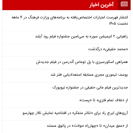
آخرین اخبار
انتشار فهرست اعتبارات اختصاص‌یافته به برنامه‌های وزارت فرهنگ در ۴ ماهه
نخست ۱۴۰۵
راهیابی ۲ انیمیشن سوره به سی‌امین جشنواره فیلم رود آیلند
«محمد حقیقی» درگذشت
همراهی اسکورسیزی با پل توماس ٱندرسن در فیلم جدیدش
یوسف تیموری مجری مسابقه استعدادیابی طنز شد
جدیدترین فیلم مانی حقیقی در جشنواره نیویورک
از «غلاف تمام فلزی» تا «پست»
آرزوهای ایرج راد برای «تئاتر متفکر» در افتتاحیه نمایش تالار چهارسو
از «عمق میدان» تا «چهارراه حوادث» در پاتوق مستند