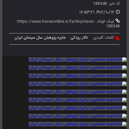
کد خبر:
188348
۱۴۰۲/۱۰/۱۲ ۱۷:۵۳:۲۱
لینک کوتاه:
https://www.honaronline.ir/fa/tiny/news-
188348
کلمات کلیدی:
تالار رودکی
جایزه پژوهش سال سینمای ایران