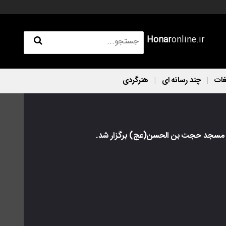
Honar
online.ir
غات
چند رسانه ای
هنرگردی