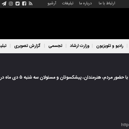
ارتباط با ما
درباره ما
تبلیغات
آرشیو
رادیو و تلویزیون
وزارت ارشاد
تجسمی
گزارش تصویری
تبلی
، پیشکسوتان و مسئولان سه شنبه ۵ دی ماه در مسجد حجت بن الحسن(عج) برگزار شد.
htt