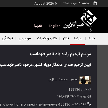
پنجشنبه ۱۵ مرداد ۱۴۰۵
6 August 2026
English
العربية
خانه
سینما
تئاتر
کتاب و ادبیات
موسیقی
فرهنگی
مراسم ترحیم زنده یاد ناصر طهماسب
آیین ترحیم صدای ماندگار دوبله کشور، مرحوم ناصر طهماسب با حضور مردم، هنرمندان
محمد نمازی
عکاس:
کد خبر:
188136
۱۴۰۲/۱۰/۰۵ ۱۹:۱۸:۲۴
لینک کوتاه:
ps://www.honaronline.ir/fa/tiny/news-188136