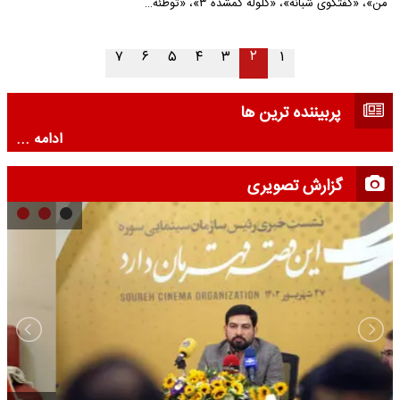
من»، «گفتگوی شبانه»، «گلوله گمشده ۳»، «توطئه…
۲
۷
۶
۵
۴
۳
۱
پربیننده ترین ها
ادامه ...
گزارش تصویری