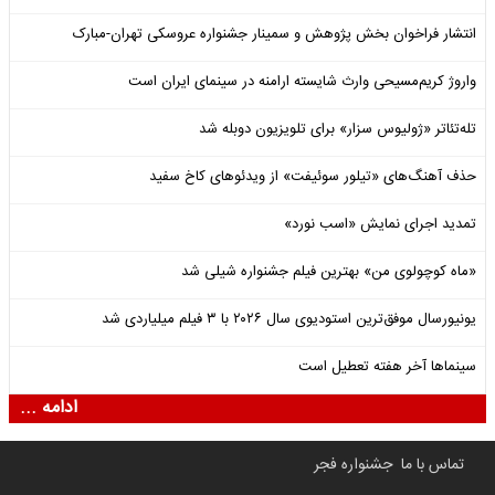
انتشار فراخوان بخش پژوهش و سمینار جشنواره عروسکی تهران-مبارک
واروژ کریم‌مسیحی وارث شایسته ارامنه در سینمای ایران است
تله‌تئاتر «ژولیوس سزار» برای تلویزیون دوبله شد
حذف آهنگ‌های «تیلور سوئیفت» از ویدئوهای کاخ سفید
تمدید اجرای نمایش «اسب نورد»
«ماه کوچولوی من» بهترین فیلم جشنواره شیلی شد
یونیورسال موفق‌ترین استودیوی سال ۲۰۲۶ با ۳ فیلم میلیاردی شد
سینماها آخر هفته تعطیل است
ادامه ...
تماس با ما
جشنواره فجر