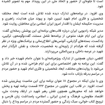
است تا جلوه‌ای از حضور و اتحاد ملی در این رویداد مهم به تصویر کشیده
شود.
وی افزود: در برنامه‌های تدارک دیده شده تلاش شده است ابعاد مختلف
شخصیتی و فکری امام شهید تبیین شود و پیوند میان هدایت‌، راهبری و
مدیریت حکیمانه ایشان با اقتدار امروز ایران اسلامی برای مخاطبان روایت شود.
مدیر شبکه رادیویی ایران درباره قالب‌های برنامه‌ای این پوشش رسانه‌ای گفت:
برای این ایام طیف متنوعی از برنامه‌ها شامل مستند، گفت‌وگومحور، ترکیبی،
پادکست، بسته‌های گزارشی، آنونس‌های اطلاع‌رسانی و برنامک‌های ویژه در نظر
گرفته شده که هرکدام از زاویه‌ای به شخصیت، خدمات و نقش اثرگذار امام
شهید در عرصه داخلی و بین‌المللی می‌پردازند.
کاظمی دینان همچنین از تدارک ویژه‌برنامه‌ای با عنوان «امام شهید» خبر داد و
گفت: این برنامه به طور اختصاصی برای این ایام طراحی شده و در آن تلاش
می‌شود با روایت‌های مختلف، ابعاد شخصیتی و فکری امام شهید و حضور مردم
در مراسم بدرقه بازتاب داده شود.
وی با بیان اینکه در مجموع ۱۸ عنوان برنامه برای این مناسبت پیش‌بینی شده
است، افزود: در قالب این عناوین در مجموع ۲۲۲ قسمت برنامه تهیه و پخش
خواهد شد که محورهایی همچون نقش رهبر شهید در ارتقاء وحدت ملی،
اقتصاد مقاومتی، فرهنگ و تمدن ایرانی ـ اسلامی، پاسداشت زبان فارسی و
ترویج کتاب خوانی، سبک زندگی و حضور گسترده مردم در مراسم وداع را دنبال