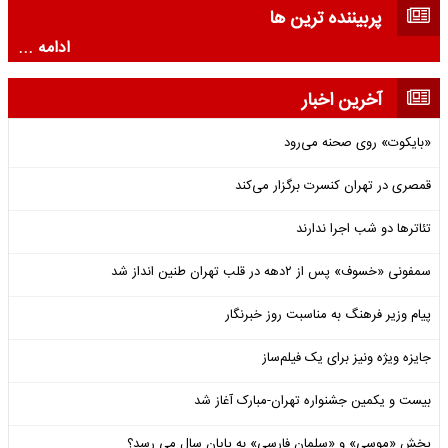
پربیننده ترین ها
ادامه ...
آخرین اخبار
«بایکوت» روی صحنه می‌رود
قمصری در تهران کنسرت برگزار می‌کند
تئاترها دو شب اجرا ندارند
سمفونی «خسوف» پس از ۲دهه در قلب تهران طنین انداز شد
پیام وزیر فرهنگ به مناسبت روز خبرنگار
جایزه ویژه ونیز برای یک فیلم‌ساز
بیست و یکمین جشنواره تهران-مبارک آغاز شد
پخش «موسی» و «سلمان فارسی» به پایان سال می رسد؟