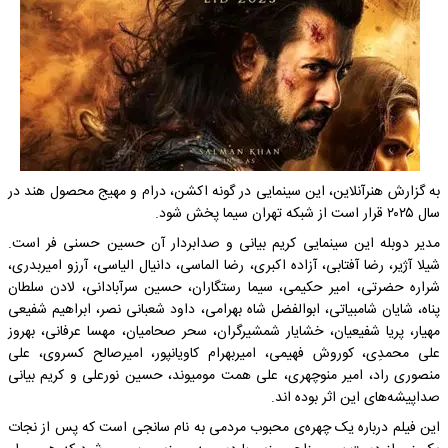
به گزارش هنرآنلاین، این سینمایی در گونه اﮐﺸﻦ، درام و ﻣﻬﯿﺞ محصول هند در
سال ۲۰۲۵ قرار است از شبکه تهران سیما پخش شود.
مدیر دوبله این سینمایی کریم بیانی و صدابردار آن حسین حسنی فر است.
شیلا آژیر، رضا آفتابی، آزاده اکبری، رضا الماسی، دانیال الیاسی، آرزو امیربدری،
شراره حضرتی، امیر حکیمی، سیما رستگاران، حسین سرآبادانی، لادن سلطان
پناه، شایان شامبیاتی، ابوالفضل شاه بهرامی، داود شعبانی نصر، ابراهیم شفیعی
مهیار، پریا شفیعیان، خشایار شمشیرگران، سحر صحامیان، مهسا عرفانی، بهروز
علی محمدِی، کوروش فهیمی، امیربهرام کاویانپور، امیرصالح کسروی، علی
منصوری راد، امیر منوچهری، علی همت مومیوند، حسین نورعلی و کریم بیانی
صداپیشه‌های این اثر بوده اند.
این فیلم درباره یک چهره‌ی محبوب مردمی به نام سانجی است که پس از نجات