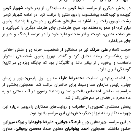
در بخش دیگری از مراسم،
نیما کرمی
به نمایندگی از پدر خود،
شهریار کرمی
گوینده و تهیه‌کننده پیشکسوت رادیو، متنی را قرائت کرد. در ادامه شهریار کرمی
پشت تریبون رفت و با اشاره به سال‌های همکاری و دوستی با زنده‌یاد رضوی
بیان کرد: او همواره معتقد بود هیچ هنرمندی جای هنرمند دیگری را نمی‌گیرد و
هر صاحب‌هنری، هویت و اثر منحصربه‌فرد خود را در عرصه فرهنگ و هنر بر
جای می‌گذارد.
حجت‌الاسلام
علی سرلک
نیز در سخنانی از شخصیت حرفه‌ای و منش اخلاقی
این پیشکسوت رسانه تجلیل کرد و گفت: بهروز رضوی شخصیتی استوار،
باصلابت و برخوردار از بیانی نافذ و تأثیرگذار بود که جایگاه ویژه‌ای در تاریخ
گویندگی ایران دارد.
در ادامه، پیام‌های تسلیت
محمدرضا عارف
معاون اول رئیس‌جمهور و پیمان
جبلی، رئیس سازمان صداوسیما، برای حاضران قرائت شد. همچنین بخشی از
مراسم به مداحی اختصاص یافت و صدای زنده‌یاد رضوی در قالب متنی درباره
ماه محرم در فضای مراسم طنین‌انداز شد.
پخش مستندی تصویری از خاطرات و روایت‌های همکاران رادیویی درباره این
چهره ماندگار رسانه نیز از دیگر بخش‌های این مراسم یادبود بود.
در این مراسم، چهره‌هایی چون
فرهنگ جولایی، علیرضا جاویدنیا
و
بیوک میرزایی
حضور داشتند. همچنین
احمد پهلوانیان
معاون صدا،
محسن برمهانی
، معاون