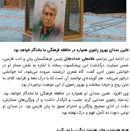
طنین صدای بهروز رضوی همواره در حافظه فرهنگی ما ماندگار خواهد بود
در ادامه این مراسم،
غلامعلی حدادعادل
رئیس فرهنگستان زبان و ادب فارسی،
ضمن تسلیت درگذشت این پیشکسوت رسانه، با اشاره به نقش ممتاز او در
خوانش متون ادبی گفت: گاه شعری ارزشمند سروده می‌شود، اما خوانشی
درخور نمی‌یابد. هنر گوینده‌ای توانمند آن است که با درک معنا و ظرایف کلام، به
متن روح و حیات ببخشد و بهروز رضوی از این موهبت برخوردار بود.
وی افزود: طنین صدای او همواره در حافظه فرهنگی ما ماندگار خواهد بود.
زنده‌یاد رضوی صدایی گرم، نجیب و اثرگذار داشت و از ویژگی‌های ممتازش،
دقت در ادای صحیح واژگان و احترام عمیق به زبان فارسی بود. در صدای او
نوعی دعوت به تأمل، فهم و درک نهفته بود.
هیچ هنرمندی جای هنرمند دیگری را نمی‌گیرد