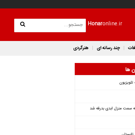
Honar
online.ir
غات
چند رسانه ای
هنرگردی
ن ها
 تلویزیون
 به سمت منزل ابدی بدرقه شد
تابستان