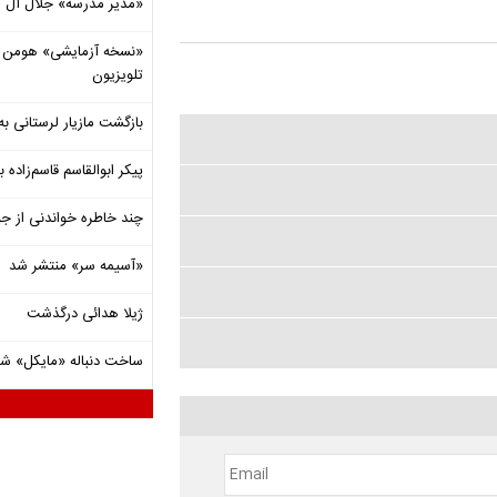
«مدیر مدرسه» جلال آل 
«نسخه آزمایشی» هومن برق
تلویزیون
بازگشت مازیار لرستانی به
پیکر ابوالقاسم قاسم‌زاده
چند خاطره خواندنی از ج
«آسیمه سر» منتشر شد
ژیلا هدائی درگذشت
ساخت دنباله «مایکل» ش