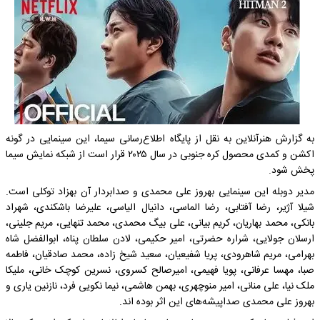
به گزارش هنرآنلاین به نقل از پایگاه اطلاع‌رسانی سیما، این سینمایی در گونه
اﮐﺸﻦ و ﮐﻤﺪی محصول کره جنوبی در سال ۲۰۲۵ قرار است از شبکه نمایش سیما
پخش شود.
مدیر دوبله این سینمایی بهروز علی محمدی و صدابردار آن بهزاد توکلی است.
شیلا آژیر، رضا آفتابی، رضا الماسی، دانیال الیاسی، علیرضا باشکندی، شهراد
بانکی، محمد بهاریان، کریم بیانی، علی بیگ محمدی، محمد تنهایی، مریم جلینی،
ارسلان جولایی، شراره حضرتی، امیر حکیمی، لادن سلطان پناه، ابوالفضل شاه
بهرامی، مریم شاهرودی، پریا شفیعیان، سعید شیخ زاده، محمد صادقیان، فاطمه
صبا، مهسا عرفانی، پویا فهیمی، امیرصالح کسروی، نسرین کوچک خانی، ملیکا
ملک نیا، علی منانی، امیر منوچهری، بهمن هاشمی، نیما نکویی فرد، نازنین یاری و
بهروز علی محمدی صداپیشه‌های این اثر بوده اند.