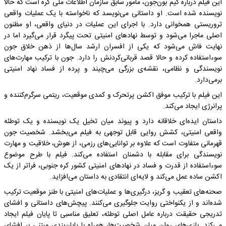
این فیلم درباره کیم بون‌جون، مامور سابق سازمان اطلاعات ملی کره است که حالا
نویسنده شده است. او داستانی می‌نویسد که ناخواسته با یک عملیات واقعی
تروریستی همخوانی دارد. با اجرای این عملیات در دنیای واقعی، او مظنون
اصلی ماجرا می‌شود و توسط نهادهای امنیتی تحت پیگرد قرار می‌گیرد اما در
نهایت فاش می‌شود که یکی از افسران ارشد سال‌ها از ذهن خلاق جون
سوءاستفاده کرده و حالا قصد قربانی‌کردنش را دارد. جون با ترکیب مهارت‌های
نویسندگی و نظامی، نقشه‌ی بزرگی می‌چیند و پرده از فساد نهاد امنیتی
برمی‌دارد.
این فیلم با ترکیب موفق اکشن پرتحرک و کمدی موقعیت، ریتمی سرگرم‌کننده و
پرانرژی ایجاد می‌کند.
داستان ایده‌ای خلاقانه دارد و پیوند میان تخیل یک نویسنده و یک توطئه
واقعی امنیتی، کشش روایی قابل توجهی به فیلم می‌بخشد. شخصیت جون
قهرمانی متفاوت است که علاوه بر توانایی‌های رزمی، از هوش، خلاقیت و مهارت
نویسندگی برای مقابله با دشمنان استفاده می‌کند. فیلم با طرح موضوع
سوءاستفاده از قدرت و فساد در نهادهای امنیتی کشور کره جنوبی، فراتر از یک
اکشن ساده عمل می‌کند و لایه‌ای انتقادی به داستان می‌افزاید.
صحنه‌های تعقیب و گریز، درگیری‌ها و عملیات‌های امنیتی با طنز موقعیت ترکیب
شده‌اند و از یکنواختی روایت جلوگیری می‌کنند. پیچش‌های داستانی و افشای
تدریجی حقیقت درباره عامل اصلی توطئه، تعلیق مناسبی تا پایان فیلم ایجاد
می‌کند. بازی‌های روان میان شخصیت‌ها، همراه با پایان‌بندی مبتنی بر افشای