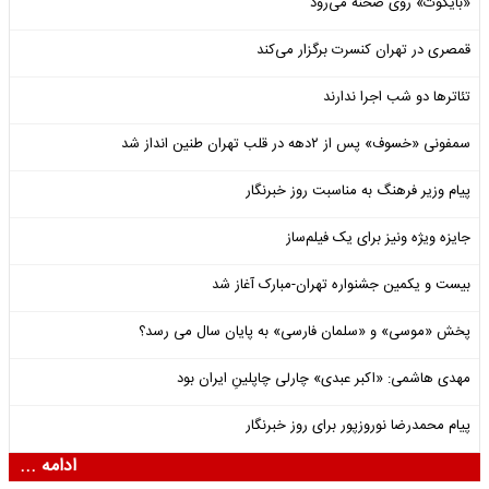
«بایکوت» روی صحنه می‌رود
قمصری در تهران کنسرت برگزار می‌کند
تئاترها دو شب اجرا ندارند
سمفونی «خسوف» پس از ۲دهه در قلب تهران طنین انداز شد
پیام وزیر فرهنگ به مناسبت روز خبرنگار
جایزه ویژه ونیز برای یک فیلم‌ساز
بیست و یکمین جشنواره تهران-مبارک آغاز شد
پخش «موسی» و «سلمان فارسی» به پایان سال می رسد؟
مهدی هاشمی: «اکبر عبدی» چارلی چاپلینِ ایران بود
پیام محمدرضا نوروزپور برای روز خبرنگار
ادامه ...