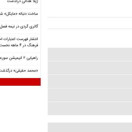
ژیلا هدائی درگذشت
ساخت دنباله «مایکل» ش
گالری گردی در نیمه فصل 
انتشار فهرست اعتبارات اخ
فرهنگ در ۴ ماهه نخست ۱۴۰۵
راهیابی ۲ انیمیشن سوره به سی‌امین جشنواره فیلم رود آیلند
«محمد حقیقی» درگذشت