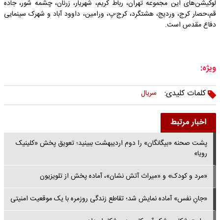
لوکیشن‌های این مجموعه تهران، رباط کریم، شهریار، زرنان، چشمه شور، جاده
قم،حصار کرج، وردیج، هشتگرد، کرج-پ، ورامین، داوود آباد و شهرک سینمایی
دفاع مقدس است‌.
ویژه:
کلمات کلیدی:
سریال
اخبار مرتبط
پشت صحنه «بیگانگان» را دوم اردیبهشت ببینید؛ تعویق پخش «کلینیک
رویا»
«مرد و کودک» و «میراث آتش نشان»، آماده پخش از تلویزیون
«جانِ نفس» آماده نمایش شد؛ تقاطع زندگی روزمره با یک موقعیت امنیتی