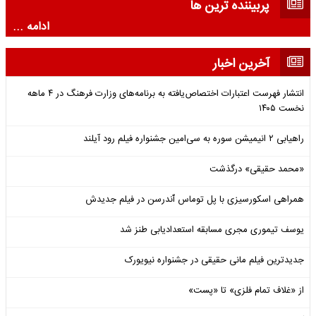
پربیننده ترین ها
ادامه ...
آخرین اخبار
انتشار فهرست اعتبارات اختصاص‌یافته به برنامه‌های وزارت فرهنگ در ۴ ماهه
نخست ۱۴۰۵
راهیابی ۲ انیمیشن سوره به سی‌امین جشنواره فیلم رود آیلند
«محمد حقیقی» درگذشت
همراهی اسکورسیزی با پل توماس ٱندرسن در فیلم جدیدش
یوسف تیموری مجری مسابقه استعدادیابی طنز شد
جدیدترین فیلم مانی حقیقی در جشنواره نیویورک
از «غلاف تمام فلزی» تا «پست»