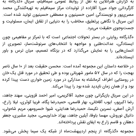
به گزارش هنرآنلاین به نقل از روابط عمومی سیمافیلم، سریال «گذرگاه» به
کارگردانی جواد میرزا آقازاده از تولیدات مرکز سیمافیلم به تهیه‌کنندگی محمد
مصری‌پور و نویسندگی امین حسینیون و مصطفی حسینیون تولید شده است.
این سریال با نگاهی پرتعلیق، مخاطب را به دنیایی از تقابل ایمان، مسئولیت و
جست‌وجوی حقیقت می‌برد.
«گذرگاه» روایتی در بستر تحولات اجتماعی است که با تمرکز بر مفاهیمی چون
ایستادگی، عدالت‌طلبی و مواجهه با انتخاب‌های سرنوشت‌ساز، تصویری از
انسان‌هایی را به نمایش می‌گذارد که در بزنگاه تصمیم، میان ترس و باور
ایستاده‌اند.
در خلاصه داستان این مجموعه آمده است: محسن حقیقت بعد از ۱۰ سال ناصر
بهجت را که در سال ۵۷ مامور شهربانی بوده و طی تحقیق در مورد قتل یک خان
در روستایی اطراف کرمانشاه به مدارکی در مورد زمین خواری دست پیدا کرده
بود و از همان زمان ناپدید شده بود را پیدا می‌کند.
در این سریال بازیگرانی چون مجید آقاکریمی، امیر احمد قزوینی، سهند جاهد،
رضا اکبرپور، ایوب آقاخانی، بهار قاسمی، حمیدرضا پگاه، فریبا کوثری، لیلا زارع،
آرش آصفی، نسرین نکیسا، حمیدرضا هدایتی، شیوا خسرومهر، مریم شاه‌ولی،
دانیال نوروش، مهسا باوفا، آیلین جاهد، بهزاد خداویسی، مجید مشیری، جعفر
دهقان و قاسم زارع به ایفای نقش پرداخته‌اند.
مجموعه «گذرگاه» از پنجم اردیبهشت‌ماه از شبکه یک سیما پخش می‌شود.