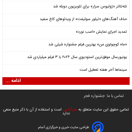
تله‌تئاتر «ژولیوس سزار» برای تلویزیون دوبله شد
حذف آهنگ‌های «تیلور سوئیفت» از ویدئوهای کاخ سفید
تمدید اجرای نمایش «اسب نورد»
«ماه کوچولوی من» بهترین فیلم جشنواره شیلی شد
یونیورسال موفق‌ترین استودیوی سال ۲۰۲۶ با ۳ فیلم میلیاردی شد
سینماها آخر هفته تعطیل است
ادامه ...
تماس با ما
جشنواره فجر
تمامی حقوق این سایت متعلق به
هنرآنلاین
است و استفاده از آن با ذکر منبع منعی
ندارد
طراحی سایت خبری و خبرگزاری آسام