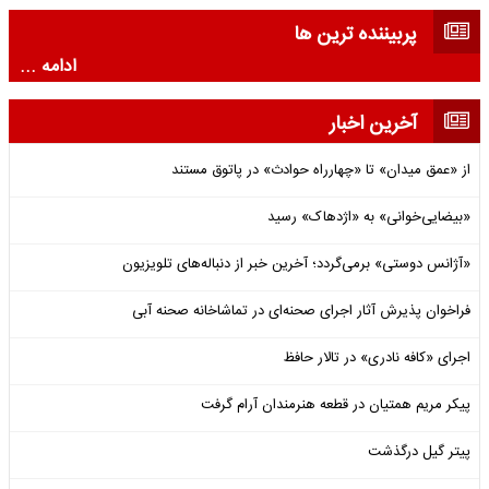
پربیننده ترین ها
ادامه ...
آخرین اخبار
از «عمق میدان» تا «چهارراه حوادث» در پاتوق مستند
«بیضایی‌خوانی» به «اژدهاک» رسید
«آژانس دوستی» برمی‌گردد؛ آخرین خبر از دنباله‌های تلویزیون
فراخوان پذیرش آثار اجرای صحنه‌ای در تماشاخانه صحنه آبی
اجرای «کافه نادری» در تالار حافظ
پیکر مریم همتیان در قطعه هنرمندان آرام گرفت
پیتر گیل درگذشت