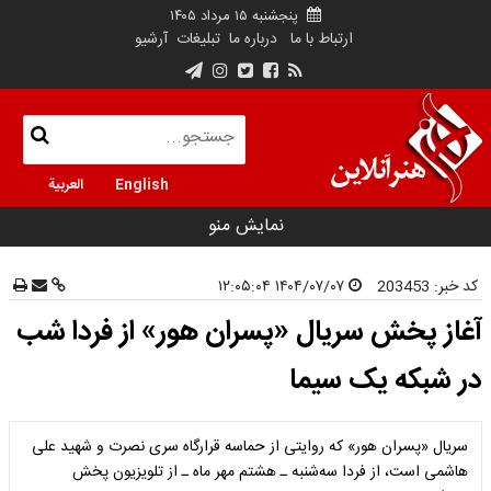
پنجشنبه ۱۵ مرداد ۱۴۰۵
ارتباط با ما
درباره ما
تبلیغات
آرشیو
English
العربية
نمایش منو
کد خبر:
203453
۱۴۰۴/۰۷/۰۷ ۱۲:۰۵:۰۴
آغاز پخش سریال «پسران هور» از فردا شب
در شبکه یک سیما
سریال «پسران هور» که روایتی از حماسه قرارگاه سری نصرت و شهید علی
هاشمی است، از فردا سه‌شنبه ـ هشتم مهر ماه ـ از تلویزیون پخش