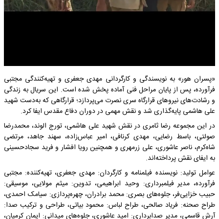
«پسران هور» به نویسندگی و کارگردانی مهدی جعفری و تهیه‌کنندگی مجتبی
فرآورده، پس از پایان مراحل فنی آماده پخش شده است. این سریال به زندگی
و رشادت‌های نیروهای قرارگاه سری نصرت می‌پردازد؛ قرارگاهی که به‌دست شهید
علی هاشمی پایه‌گذاری شد و نقش مهمی در دوران دفاع مقدس ایفا کرد.
در این مجموعه رضا ثامری در نقش شهید علی هاشمی، تورج الوند، محمدرضا
صولتی، باسط رضایی، مهدی کرنافی، امیر عباس‌زاده، سهند جاهد، مرتضی
شاه‌کرم، ناصر عاشوری، علی زرمهری و همچنین رویا افشار و فرید سجادحسینی
به ایفای نقش پرداخته‌اند.
عوامل تولید: نویسنده فیلمنامه و کارگردان: مهدی جعفری، تهیه‌کننده: مجتبی
فرآورده، مدیر فیلمبرداری: وحید ابراهیمی، تدوین: میثم مولایی، موسیقی:
حبیب خزایی‌فر، جلوه‌های بصری: محمد برادران، چهره‌پردازی: سیامک احمدی،
طراح صحنه: فریاد صالحی، طراح لباس: محمود بیاتی، طراحی و ترکیب صدا:
آرش قاسمی، مدیر صدابرداری: امید عاشوری، جلوه‌های میدانی: ایمان کرمیان،