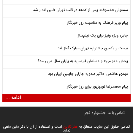
سمفونی «خسوف» پس از ۲دهه در قلب تهران طنین انداز شد
پیام وزیر فرهنگ به مناسبت روز خبرنگار
جایزه ویژه ونیز برای یک فیلم‌ساز
بیست و یکمین جشنواره تهران-مبارک آغاز شد
پخش «موسی» و «سلمان فارسی» به پایان سال می رسد؟
مهدی هاشمی: «اکبر عبدی» چارلی چاپلینِ ایران بود
پیام محمدرضا نوروزپور برای روز خبرنگار
ادامه ...
تماس با ما
جشنواره فجر
تمامی حقوق این سایت متعلق به
هنرآنلاین
است و استفاده از آن با ذکر منبع منعی
ندارد