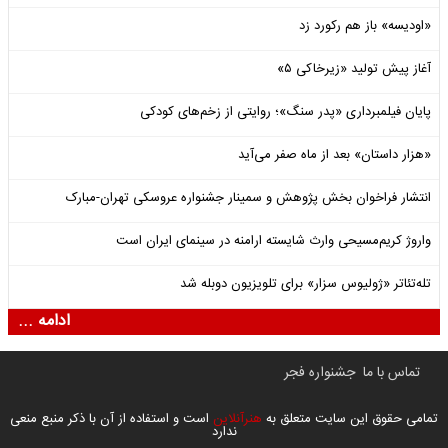
«اودیسه» باز هم رکورد زد
آغاز پیش تولید «زیرخاکی ۵»
پایان فیلمبرداری «پدر سنگ»؛ روایتی از زخم‌های کودکی
«هزار داستان» بعد از ماه صفر می‌آید
انتشار فراخوان بخش پژوهش و سمینار جشنواره عروسکی تهران-مبارک
واروژ کریم‌مسیحی وارث شایسته ارامنه در سینمای ایران است
تله‌تئاتر «ژولیوس سزار» برای تلویزیون دوبله شد
ادامه ...
تماس با ما
جشنواره فجر
تمامی حقوق این سایت متعلق به
هنرآنلاین
است و استفاده از آن با ذکر منبع منعی
ندارد