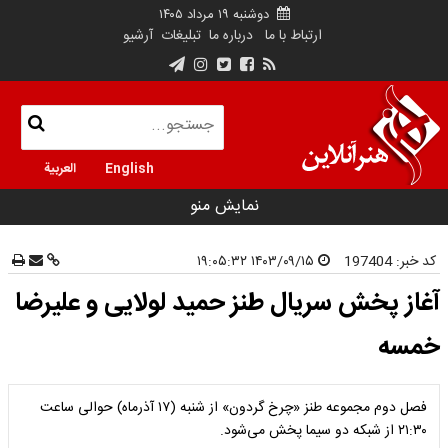
دوشنبه ۱۹ مرداد ۱۴۰۵
ارتباط با ما
درباره ما
تبلیغات
آرشیو
English
العربية
نمایش منو
کد خبر:
197404
۱۴۰۳/۰۹/۱۵ ۱۹:۰۵:۳۲
آغاز پخش سریال طنز حمید لولایی و علیرضا
خمسه
فصل دوم مجموعه طنز «چرخ گردون» از شنبه (۱۷ آذرماه) حوالی ساعت
۲۱:۳۰ از شبکه دو سیما پخش می‌شود.