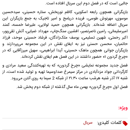
جالبی است که در فصل دوم این سریال افتاده است.
بازیگرانی همچون رابعه اسکویی، کاظم نوربخش، ستاره حسینی، سیدحسین
موسوی، مهرنوش طوسی، فریده دریامج و امیر تاجیک به جمع بازیگران این
سریال اضافه شده‌اند. بازیگرانی همچون حمید لولایی، علیرضا خمسه، کمند
امیرسلیمانی، رامین ناصرنصیر، افشین سنگ‌چاپ، مهرداد ضیایی، آتش تقی‌پور،
اکبر رحمتی، شهین تسلیمی، یوسف ملک‌زادگان، فرشاد حسینی موحد، فرزاد
حاتمیان، محسن حسنی نیز به ایفای نقش در این مجموعه می‌پردازند و
بازیگران جوانی همچون ماهک حسینی، آیدا ابراهیمی، سهیل میرزآقایی که در
«چرخ گردون ۱» حضور داشتند در این فصل هم ایفای نقش کرده‌اند.
فصل جدید مجموعه نمایشی «چرخ گردون» که به تهیه‌کنندگی سعید مرادی و
کارگردانی جواد مزدآبادی در مرکز سیمرغ صداوسیما تهیه و تولید شده است، از
شنبه ۱۷ آذر شنبه هرشب ساعت ۲۱:۳۰ از شبکه 2 سیما به روی آنتن می‌رود.
فصل اول «چرخ گردون» بهمن ماه سال گذشته از شبکه دوم پخش شد.
ویژه:
کلمات کلیدی:
سریال