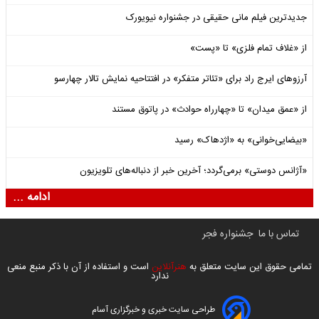
جدیدترین فیلم مانی حقیقی در جشنواره نیویورک
از «غلاف تمام فلزی» تا «پست»
آرزوهای ایرج راد برای «تئاتر متفکر» در افتتاحیه نمایش تالار چهارسو
از «عمق میدان» تا «چهارراه حوادث» در پاتوق مستند
«بیضایی‌خوانی» به «اژدهاک» رسید
«آژانس دوستی» برمی‌گردد؛ آخرین خبر از دنباله‌های تلویزیون
ادامه ...
تماس با ما
جشنواره فجر
تمامی حقوق این سایت متعلق به
هنرآنلاین
است و استفاده از آن با ذکر منبع منعی
ندارد
طراحی سایت خبری و خبرگزاری آسام