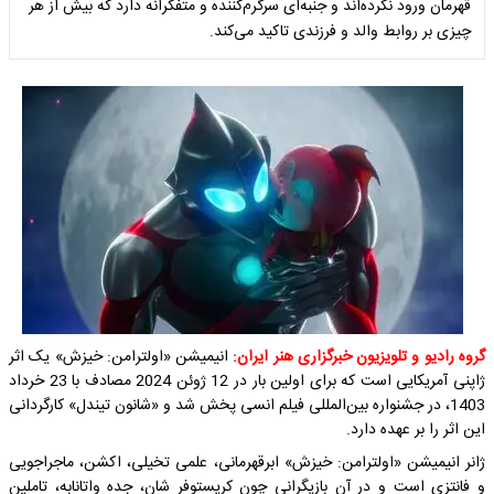
قهرمان ورود نکرده‌اند و جنبه‌ای سرگرم‌کننده و متفکرانه دارد که بیش از هر
چیزی بر روابط والد و فرزندی تاکید می‌کند.
گروه رادیو و تلویزیون خبرگزاری هنر ایران:
انیمیشن «اولترامن: خیزش» یک اثر
ژاپنی آمریکایی است که برای اولین بار در 12 ژوئن 2024 مصادف با 23 خرداد
1403، در جشنواره بین‌المللی فیلم انسی پخش شد و «شانون تیندل» کارگردانی
این اثر را بر عهده دارد.
ژانر انیمیشن «اولترامن: خیزش» ابرقهرمانی، علمی تخیلی، اکشن، ماجراجویی
و فانتزی است و در آن بازیگرانی چون کریستوفر شان، جده واتانابه، تاملین