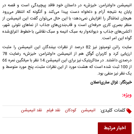
انیمیشن «اولترامن: خیزش» در داستان خود فاقد پیچیدگی است و قصه در
پایان به نتیجه آرام و دلخواه دست پیدا می‌کند و آنگونه که انتظار می‌رود
هیجان تماشاگر را افزایش نمی‌دهد؛ با این حال می‌توان گفت این انیمیشن از
منظر بصری کاری حرفه‌ای است و قاب‌بندی‌های جذاب از نماهای نئونی شهر،
اکشن‌های جذاب و دیوانه‌وار به سبک انیمه و سبک نقاشی با خطوط اغراق‌شده
گواه این امر است.
سایت راتن تومیتوز نیز 82 درصد از نظرات بینندگان این انیمیشن را مثبت
ارزیابی کرد و کاربران گوگل هم از انیمیشن «اولترامن: خیزش» رضایت 78
درصدی داشتند. در متاکریتیک نیز برای این انیمیشن 14 نظر با میانگین نمره 66
از 100 ثبت شده است که هشت مورد از این نظرات مثبت، پنج مورد متوسط و
یک نظر نیز منفی بود.
خبرنگار: غزال ساری‌اصلان
ویژه:
کلمات کلیدی:
انیمیشن
کودکان
نقد فیلم
نقد انیمیشن
اخبار مرتبط