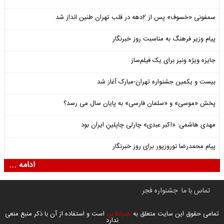
سمفونی «خسوف» پس از ۲دهه در قلب تهران طنین انداز شد
پیام وزیر فرهنگ به مناسبت روز خبرنگار
جایزه ویژه ونیز برای یک فیلم‌ساز
بیست و یکمین جشنواره تهران-مبارک آغاز شد
پخش «موسی» و «سلمان فارسی» به پایان سال می رسد؟
مهدی هاشمی: «اکبر عبدی» چارلی چاپلینِ ایران بود
پیام محمدرضا نوروزپور برای روز خبرنگار
ادامه ...
تماس با ما
جشنواره فجر
تمامی حقوق این سایت متعلق به
هنرآنلاین
است و استفاده از آن با ذکر منبع منعی
ندارد