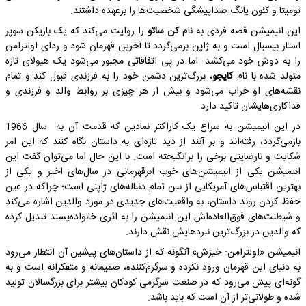
تومیتا و کئون یانگ صداپیشگی شخصیت‌ها را برعهده داشتند.
این انیمیشن قصه فردی به نام
کن ساتو
را روایت می‌کند که یک بازیکن سوپر
استار بیسبال است و به ژاپن برمی‌گردد تا آخرین قهرمان شود و ردای اولترامن
را به دوش خود می‌کشد. اما در پی اتفاقاتی مجبور می‌شود یک هیولای تازه
متولد شده با نام
کایجو
، بزرگ‌ترین دشمن خود را به فرزندی قبول کند و تمام
نقشه‌های او خراب می‌شود و بیش از هر چیزی بر روابط والد و فرزندی و
فداکاری‌هایشان تاکید دارد.
در این انیمیشن به سراغ یک کاراکتر نمادین که قدمت آن به سال 1966
بازمی‌گردد، رفته‌اند و بر آنند از دید تازه‌ای به داستان نگاه کنند که این امر
شکایت و نارضایتی برخی را برانگیخته است. با این حال اما می‌توان گفت این
انیمیشن یکی از انیمیشن‌های خوب ابرقهرمانی در سال‌های اخیر و یکی از
بهترین اقتباس‌های آمریکایی از بین تمام دنباله‌های ژاپنی است؛ چراکه در عین
حفظ کردن روند داستان، به واقعیت‌های جدیدی در مورد والدین اشاره می‌کند
و شیطنت‌های فوق‌العاده‌اش این انیمیشن را به اثری خانواده‌پسند تبدیل کرده
که والدین در بزرگ‌ترین نبردهایش نقش دارند.
انیمیشن «اولترامن: خیزش» آنگونه که از داستان‌های پیشین آن انتظار می‌رود
به دنیای این قهرمان ورود نکرده و سرگرم‌کننده، صمیمانه و متفکرانه است و به
گونه‌ای پیش می‌رود که در صنعت سرگرمی کودکان بیشتر برای بزرگسالان تولید
شده و طولانی‌تر از آن است که باید باشد.