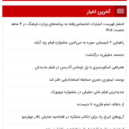
آخرین اخبار
انتشار فهرست اعتبارات اختصاص‌یافته به برنامه‌های وزارت فرهنگ در ۴ ماهه
نخست ۱۴۰۵
راهیابی ۲ انیمیشن سوره به سی‌امین جشنواره فیلم رود آیلند
«محمد حقیقی» درگذشت
همراهی اسکورسیزی با پل توماس ٱندرسن در فیلم جدیدش
یوسف تیموری مجری مسابقه استعدادیابی طنز شد
جدیدترین فیلم مانی حقیقی در جشنواره نیویورک
از «غلاف تمام فلزی» تا «پست»
آرزوهای ایرج راد برای «تئاتر متفکر» در افتتاحیه نمایش تالار چهارسو