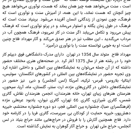
فلاح درباره این نمایشگاه نوشته است که " میان سنت و نوآوری تضادی در کار
است ، سنت می‌خواهد همه چیز همان بماند که هست، نوآوری می‌خواهد هیچ
چیز آنچنان که هست نماند، با این همه، از آمیزش سنت و نوآوری است که
فرهنگ، چون نمودی از زندگانی انسان آفریده می‌شود. بربنیاد سنت است که
فرهنگ در طول زمان یگانه و استوار می‌ماند و در پرتو نوآوری است که فرهنگ
پیش می‌رود و تکامل می‌یابد اگر سنت در کار نمی‌بود، فرهنگ همچون آب در
مرداب می‌گندید ، این مطلب نیز در هنر صدق می‌کند و آثار مهرداد فلاح چنین
است؛ او به خوبی توانسته سنت را با نوآوری درآمیزد."
مهرداد فلاح متولد سال 1354 در تهران دارای مدرک دانشگاهی فوق دیپلم کار
خود را در رشته هنر از سال 1375 آغار کرد .در صحنه‌های هنری مختلف حضور
داشته که از آن جمله می‌توان به نمایشگاه‌های بین المللی و داخلی اشاره کرد
وی تجربه حضور در نمایشگاه‌های بین المللی در کشورهای انگلستان- سوئیس،
ایتالیا- بلاروس- قبرس- ترکیه، آمریکا (لس آنجلس) و دبی نیز حضور در
نمایشگاه‌های داخلی در گالری‌های مژده، ارت سنتر، گلستان، ماه، آریا، سیحون،
هنرستان هنرهای زیبای تهران، خانه هنرمندان، انجمن هنرمندان نقاش، گالری
شمس، گالری شیرازی، گالری 66 تهران، گالری نیوان، یادبود عربعلی مژده
(فرهنگسرای صبا)، جشنواره بین المللی فجر، دو دوره جشنواره محتشم، خیریه
دهش‌پور، خیریه حمایت از کودکان بی سرپرست، گالری فریا را در کارنامه خود
دارد. فلاح همچنین آثارش را با فروش در حراج‌هایی مانند حراج بنیاد در لس
آنجلس، حراج ملی تهران و حراج آثار گوهران به نمایش گذاشته است.