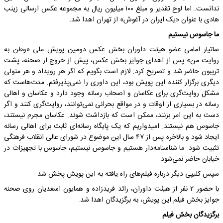
ندانست. اما لوح تقدیر و مبلغ ۱۰۰ میلیون ریال به مجموعه عکس ارسالی زینب
هادی با عنوان «یک ایران در آغوش» از تهران اهدا شد.
ما جاسوس نیستیم
ساتیار امامی عضو هیئت داوران بخش عکس دومین پویش ملی «وطن به
روایت من» پس از اهدای جوایز بخش عکس، پیش از خروج از صحنه، پشت
تریبون حاضر شد و تصریح کرد: لازم است بگویم که اگر هر رویداد و هر متولی
دیگری برگزار کننده این پویش بود، این داوری را نمی‌پذیرفتم. مدت‌هاست که
مشکل روایت‌گری برای عکاسان و اصحاب رسانه وجود دارد و عکاسان و اهالی
رسانه در بسیاری از اوقات و در مواقع بحرانی نمی‌توانند، روایت‌گری کنند و اگر
دست به این امر بزنند، ممکن است که بازداشت شوند. عکاسان مجرم نیستند،
جاسوس هم نیستند. امیدواریم که یک پایگاه رسانه‌ای ثابت برای اهالی رسانه
ایجاد شود و بالاخره پس از ۴۷ سال این موضوع در شورای عالی انقلاب فرهنگی
تثبیت شود. ما شناسنامه‌دار هستیم و جاسوس نیستیم، جاسوس با تجهیزات در
خیابان حاضر نمی‌شود.
سپس کلیپی دیگر درباره فیلم‌های راه یافته به این پویش پخش شد.
با حضور ۲ نفر از هیئت داوران، رائد فریدزاده و همایون اسعدیان روی صحنه
جوایز بخش فیلم این پویش، به برگزیدگان اهدا شد.
برگزیدگان بخش فیلم