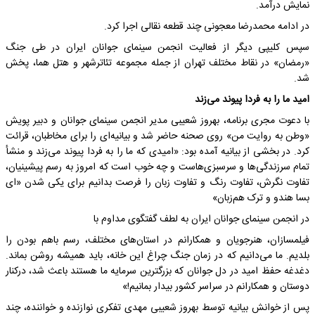
نمایش درآمد.
در ادامه محمدرضا معجونی چند قطعه نقالی اجرا کرد.
سپس کلیپی دیگر از فعالیت انجمن سینمای جوانان ایران در طی جنگ
«رمضان» در نقاط مختلف تهران از جمله مجموعه تئاترشهر و هتل هما، پخش
شد.
امید ما را به فردا پیوند می‌زند
با دعوت مجری برنامه، بهروز شعیبی مدیر انجمن سینمای جوانان و دبیر پویش
«وطن به روایت من» روی صحنه حاضر شد و بیانیه‌ای را برای مخاطبان، قرائت
کرد. در بخشی از بیانیه آمده بود: «امیدی که ما را به فردا پیوند می‌زند و منشأ
تمام سرزندگی‌ها و سرسبزی‌هاست و چه خوب است که امروز به رسم پیشینیان،
تفاوت نگرش، تفاوت رنگ‌ و تفاوت زبان‌ را فرصت بدانیم برای یکی شدن «ای
بسا هندو و ترک هم‌زبان»
در انجمن سینمای جوانان ایران به لطف گفتگوی مداوم با
فیلمسازان، هنرجویان و همکارانم در استان‌های مختلف، رسم باهم بودن را
بلدیم. ما می‌دانیم که در زمان جنگ چراغ این خانه، باید همیشه روشن بماند.
دغدغه حفظ امید در دل جوانان که بزرگترین سرمایه ما هستند باعث شد، درکنار
دوستان و همکارانم در سراسر کشور بیدار بمانیم!»
پس از خوانش بیانیه توسط بهروز شعیبی مهدی تفکری‌ نوازنده و خواننده، چند