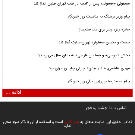
سمفونی «خسوف» پس از ۲دهه در قلب تهران طنین انداز شد
پیام وزیر فرهنگ به مناسبت روز خبرنگار
جایزه ویژه ونیز برای یک فیلم‌ساز
بیست و یکمین جشنواره تهران-مبارک آغاز شد
پخش «موسی» و «سلمان فارسی» به پایان سال می رسد؟
مهدی هاشمی: «اکبر عبدی» چارلی چاپلینِ ایران بود
پیام محمدرضا نوروزپور برای روز خبرنگار
ادامه ...
تماس با ما
جشنواره فجر
تمامی حقوق این سایت متعلق به
هنرآنلاین
است و استفاده از آن با ذکر منبع منعی
ندارد