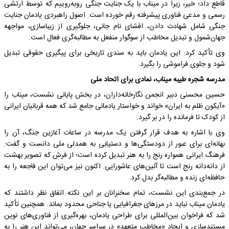
قاطع داد؛ خیر، زیرا در میناب با یک جنایت جنگی روبه‌روییم که توسط ارتشی
رسمی و مدعی فناوری پیشرفته رقم خورده است. اصول راهبردی یادمان جنایت
جنگی شامل شهادت دادن، افشای نام جانی، جلوگیری از زیباسازی، مواجهه
جهان‌شمول و تبدیل مخاطب از سوگوار منفعل به مطالبه‌گری فعال است.
وی تأکید کرد: این یادمان باید به سندی تاریخی برای پیگیری حقوقی تبدیل
شود و جلوی فراموشی را بگیرد.
مدرسه شجره طیبه میناب، نمادی برای اتحاد ملی
حسین محسنی دبیر انجمن نگارخانه‌داران، در بخش پایانی نشست، میناب را
«آیکون ظلم به ایران» خواند و خواستار یادمانی جامع شد که همه قربانیان ایرانی
از کودک تا فرمانده را در بر گیرد.
وی با اشاره به هدف قرار گرفتن یک مدرسه در ساعات آغازین جنگ، آن را
بهانه‌ای برای عبور از دودستگی‌ها و دستیابی به همدلی ملی دانست و گفت:
فرهنگ ایرانی همواره رنج را به هنر تبدیل کرده است؛ از فرش که تصویر بهشت
از دانه‌دانه رنج است تا آئین‌های عاشورایی. اکنون نیز می‌توان این فاجعه را به
حافظه‌ای زنده و مطالبه‌گر بدل کرد.
در جمع‌بندی این نشست، تمام سخنرانان بر این نکته اتفاق نظر داشتند که
یادمان میناب نباید در مرزهای جغرافیایی یا جناحی محدود بماند. همچنین تأکید
شد که فراخوان بین‌المللی برای طراحی یادمان، بهره‌گیری از فناوری‌های نوین
مستندسازی و ایجاد «مخاطب متعهد» در سراسر جهان، می‌تواند این هنر را به