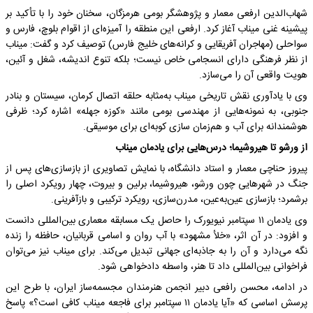
شهاب‌الدین ارفعی معمار و پژوهشگر بومی هرمزگان، سخنان خود را با تأکید بر
پیشینه غنی میناب آغاز کرد. ارفعی این منطقه را آمیزه‌ای از اقوام بلوچ، فارس و
سواحلی (مهاجران آفریقایی و کرانه‌های خلیج فارس) توصیف کرد و گفت: میناب
از نظر فرهنگی دارای انسجامی خاص نیست؛ بلکه تنوع اندیشه، شغل و آئین،
هویت واقعی آن را می‌سازد.
وی با یادآوری نقش تاریخی میناب به‌مثابه حلقه اتصال کرمان، سیستان و بنادر
جنوبی، به نمونه‌هایی از مهندسی بومی مانند «کوزه جهله» اشاره کرد؛ ظرفی
هوشمندانه برای آب و هم‌زمان سازی کوبه‌ای برای موسیقی.
از ورشو تا هیروشیما؛ درس‌هایی برای یادمان میناب
پیروز حناچی معمار و استاد دانشگاه، با نمایش تصاویری از بازسازی‌های پس از
جنگ در شهرهایی چون ورشو، هیروشیما، برلین و بیروت، چهار رویکرد اصلی را
برشمرد؛ بازسازی عین‌به‌عین، مدرن‌سازی، رویکرد ترکیبی و بازآفرینی.
وی یادمان ۱۱ سپتامبر نیویورک را حاصل یک مسابقه معماری بین‌المللی دانست
و افزود: در آن اثر، «خلأ مشهود» با آب روان و اسامی قربانیان، حافظه را زنده
نگه می‌دارد و آن را به جاذبه‌ای جهانی تبدیل می‌کند. برای میناب نیز می‌توان
فراخوانی بین‌المللی داد تا هنر، واسطه دادخواهی شود.
در ادامه، محسن رافعی دبیر انجمن هنرمندان مجسمه‌ساز ایران، با طرح این
پرسش اساسی که «آیا یادمان ۱۱ سپتامبر برای فاجعه میناب کافی است؟» پاسخ