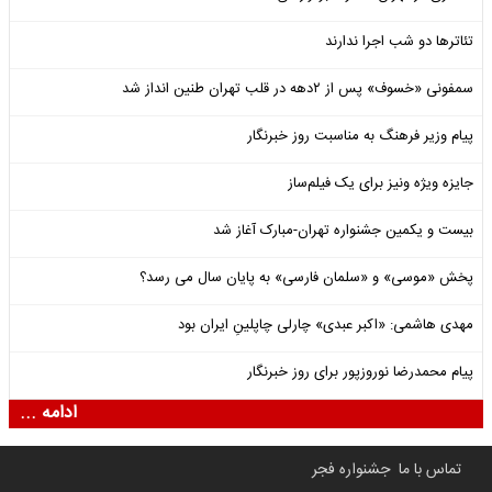
تئاترها دو شب اجرا ندارند
سمفونی «خسوف» پس از ۲دهه در قلب تهران طنین انداز شد
پیام وزیر فرهنگ به مناسبت روز خبرنگار
جایزه ویژه ونیز برای یک فیلم‌ساز
بیست و یکمین جشنواره تهران-مبارک آغاز شد
پخش «موسی» و «سلمان فارسی» به پایان سال می رسد؟
مهدی هاشمی: «اکبر عبدی» چارلی چاپلینِ ایران بود
پیام محمدرضا نوروزپور برای روز خبرنگار
ادامه ...
تماس با ما
جشنواره فجر