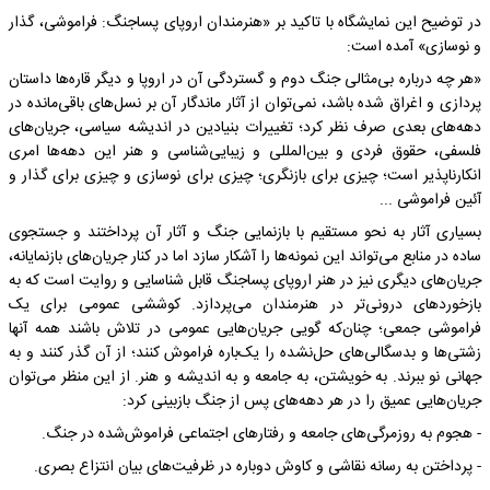
در توضیح این نمایشگاه با تاکید بر «هنرمندان اروپای پساجنگ: فراموشی، گذار
و نوسازی» آمده است:
«هر چه درباره‌ بی‌مثالی جنگ دوم و گستردگی آن در اروپا و دیگر قاره‌ها داستان
پردازی و اغراق شده باشد، نمی‌توان از آثار ماندگار آن بر نسل‌های باقی‌مانده در
دهه‌های بعدی صرف نظر کرد؛ تغییرات بنیادین در اندیشه سیاسی، جریان‌های
فلسفی، حقوق فردی و بین‌المللی و زیبایی‌شناسی و هنر این دهه‌ها امری
انکارناپذیر است؛ چیزی برای بازنگری؛ چیزی برای نوسازی و چیزی برای گذار و
آئین فراموشی ...
بسیاری آثار به نحو مستقیم با بازنمایی جنگ و آثار آن پرداختند و جستجوی
ساده در منابع می‌تواند این نمونه‌ها را آشکار سازد اما در کنار جریان‌های بازنمایانه،
جریان‌های دیگری نیز در هنر اروپای پساجنگ قابل شناسایی و روایت است که به
بازخوردهای درونی‌تر در هنرمندان می‌پردازد. کوششی عمومی برای یک
فراموشی جمعی؛ چنان‌که گویی جریان‌هایی عمومی در تلاش باشند همه‌ آنها
زشتی‌ها و بدسگالی‌های حل‌نشده را یک‌باره فراموش کنند؛ از آن گذر کنند و به
جهانی نو ببرند. به خویشتن، به جامعه و به اندیشه و هنر. از این منظر می‌توان
جریان‌هایی عمیق را در هر دهه‌های پس از جنگ بازبینی کرد:
- هجوم به روزمرگی‌های جامعه و رفتارهای اجتماعی فراموش‌شده در جنگ.
- پرداختن به رسانه‌ نقاشی و کاوش دوباره در ظرفیت‌های بیان انتزاع بصری.