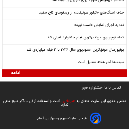
تله‌تئاتر «ژولیوس سزار» برای تلویزیون دوبله شد
حذف آهنگ‌های «تیلور سوئیفت» از ویدئوهای کاخ سفید
تمدید اجرای نمایش «اسب نورد»
«ماه کوچولوی من» بهترین فیلم جشنواره شیلی شد
یونیورسال موفق‌ترین استودیوی سال ۲۰۲۶ با ۳ فیلم میلیاردی شد
سینماها آخر هفته تعطیل است
ادامه ...
تماس با ما
جشنواره فجر
تمامی حقوق این سایت متعلق به
هنرآنلاین
است و استفاده از آن با ذکر منبع منعی
ندارد
طراحی سایت خبری و خبرگزاری آسام