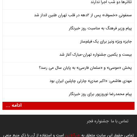
تئاترها دو شب اجرا ندارند
سمفونی «خسوف» پس از ۲دهه در قلب تهران طنین انداز شد
پیام وزیر فرهنگ به مناسبت روز خبرنگار
جایزه ویژه ونیز برای یک فیلم‌ساز
بیست و یکمین جشنواره تهران-مبارک آغاز شد
پخش «موسی» و «سلمان فارسی» به پایان سال می رسد؟
مهدی هاشمی: «اکبر عبدی» چارلی چاپلینِ ایران بود
پیام محمدرضا نوروزپور برای روز خبرنگار
ادامه ...
تماس با ما
جشنواره فجر
تمامی حقوق این سایت متعلق به
هنرآنلاین
است و استفاده از آن با ذکر منبع منعی