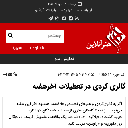
جمعه ۱۶ مرداد ۱۴۰۵
ارتباط با ما
درباره ما
تبلیغات
آرشیو
English
العربية
نمایش منو
کد خبر:
206811
۱۴۰۵/۰۳/۰۷ ۱۱:۳۴:۱۳
گالری گردی در تعطیلات آخرهفته
اگر به گالری‌گردی و هنرهای تجسمی علاقه‌مند هستید آخر این هفته
می‌توانید از نمایشگاه‌های هنری از جمله «نشستگان کهنه‌کار»،
«بی‌بازگشت»، «بلاگردان»، «شواهد یک واقعه»، «نمایش گروهی»، «بقا _
روز داوری» و «راویان» بازدید کنید.