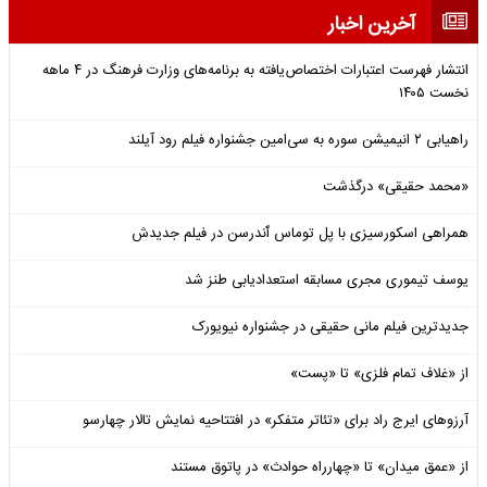
آخرین اخبار
انتشار فهرست اعتبارات اختصاص‌یافته به برنامه‌های وزارت فرهنگ در ۴ ماهه
نخست ۱۴۰۵
راهیابی ۲ انیمیشن سوره به سی‌امین جشنواره فیلم رود آیلند
«محمد حقیقی» درگذشت
همراهی اسکورسیزی با پل توماس ٱندرسن در فیلم جدیدش
یوسف تیموری مجری مسابقه استعدادیابی طنز شد
جدیدترین فیلم مانی حقیقی در جشنواره نیویورک
از «غلاف تمام فلزی» تا «پست»
آرزوهای ایرج راد برای «تئاتر متفکر» در افتتاحیه نمایش تالار چهارسو
از «عمق میدان» تا «چهارراه حوادث» در پاتوق مستند