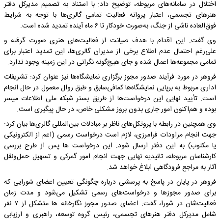
اختلال در سامانه‌های مربوطه، توضیح داد: با استناد به تصمیم مدیرکل دفتر
هنرهای تجسمی، اعتبار پروانه فعالیت تمامی گالری‌ها با توجه به شرایط
فوق‌العاده ناشی از جنگ، به‌صورت خودکار تا ۶ ماه آینده تمدید شده است.
وی گفت: این اقدام با هدف صیانت از فعالیت‌های هنری صورت گرفته و
علی‌رغم احتمال عدم اطلاع برخی از مدیران گالری‌ها، این تمدید اعتبار برای
تمامی مجموعه‌ها اعمال شده و جای هیچ‌گونه نگرانی در این زمینه وجود ندارد.
فروهر در مورد فرآیند صدور مجوز برگزاری نمایشگاه‌ها نیز عنوان کرد: تشریفات
اداری مربوط به برپایی نمایشگاه‌ها کمافی‌سابق و طبق روال معمول در حال انجام
است. تأیید نهایی این درخواست‌ها از طریق بستر شبکه ملی اطلاعات میسر
بوده و هم‌اکنون امور جاری بدون بروز مشکلی خاص، در حال پیگیری است.
وی همچنین در رابطه با پروتکل‌های ناظر بر مبادلات بین‌المللی گالری‌ها بیان کرد:
جهت انجام مراودات فرامرزی، لازم است درخواست رسمی (اعم از الکترونیکی
یا مکتوب) به این دفتر ارسال شود. این درخواست ها پس از طرح بررسی
کارشناسان مربوطه، تائیدیه نهایی جهت انجام امور گمرکی و تسهیل حمل‌ونقل
آثار به مراجع فرودگاهی ابلاغ خواهد شد.
فروهر در پایان در پاسخ به پرسشی درباره چگونگی تعیین اعضای شورایی که
برای صدور مجوزها و درخواست‌های رسمی تشکیل می‌شود و مدت زمان
فعالیت‌شان در شورا، گفت: اعضای صدور مجوز نگارخانه ها متشکل از ۷ نفر
شامل مدیرکل دفتر هنرهای تجسمی، رئیس گروه توسعه، راهبری و ارزیابی