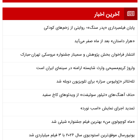
آخرین اخبار
پایان فیلمبرداری «پدر سنگ»؛ روایتی از زخم‌های کودکی
«هزار داستان» بعد از ماه صفر می‌آید
انتشار فراخوان بخش پژوهش و سمینار جشنواره عروسکی تهران-مبارک
واروژ کریم‌مسیحی وارث شایسته ارامنه در سینمای ایران است
تله‌تئاتر «ژولیوس سزار» برای تلویزیون دوبله شد
حذف آهنگ‌های «تیلور سوئیفت» از ویدئوهای کاخ سفید
تمدید اجرای نمایش «اسب نورد»
«ماه کوچولوی من» بهترین فیلم جشنواره شیلی شد
یونیورسال موفق‌ترین استودیوی سال ۲۰۲۶ با ۳ فیلم میلیاردی شد