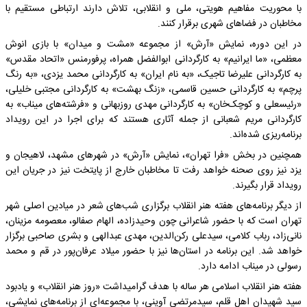
با محوریت مفاهیم هویتی، ملی و انقلابی، تلاش دارند ارتباطی مستقیم با
مخاطبان در فضاهای شهری برقرار کنند.
در این دوره، نمایش «آرش» از مجموعه «مشت و میدان» با بازی انوش
معظمی، «ما ایرانیم» به کارگردانی ابوالفضل همراه، پرفورمنس «اتحاد مقدس»
به کارگردانی علیرضا تاجیک، «به نام ایران» به کارگردانی محمد یزدی، «به رنگ
پرچم» به کارگردانی حسین قاسمی، «زنگ بهشت» به کارگردانی مجتبی خلیلی،
«رئیسعلی و کوچک‌خان» به کارگردانی مهدی روزبهانی و «فرشته‌های میناب» به
کارگردانی مریم شعبانی از جمله آثاری هستند که برای اجرا در این رویداد
برنامه‌ریزی شده‌اند.
همچنین در بخش «فرا تهران»، نمایش «آرش» در شهرهای مشهد، لاهیجان و
یزد نیز روی صحنه خواهد رفت تا مخاطبان خارج از پایتخت نیز در جریان این
رویداد قرار بگیرند.
از دیگر برنامه‌های هفته هنر انقلاب برگزاری شب‌های شعر در میادین اصلی شهر
تهران است که با حضور شاعرانی چون وحیدزاده، الهام صفالو، معصومه مزینان،
نانی‌زاد، رباب کلامی، سیدعلی رکن‌الدین، مهدی عبدالهی و بشری صاحبی برگزار
خواهد شد. این برنامه در استان‌ها نیز با حضور میلاد عرفان‌پور در قم و محمد
رسولی در میناب ادامه دارد.
هفته هنر انقلاب اسلامی هر ساله با هدف گرامیداشت «روز هنر انقلاب» و یادبود
سید شهیدان اهل قلم، سیدمرتضی آوینی، با مجموعه‌ای از برنامه‌های نمایشی،