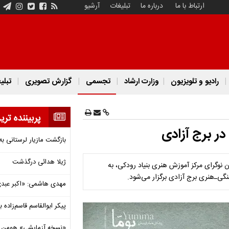
ارتباط با ما
درباره ما
تبلیغات
آرشیو
رادیو و تلویزیون
وزارت ارشاد
تجسمی
گزارش تصویری
تبلی
پربیننده تری
در برج آزادی
بازگشت مازیار لرستانی به
ژیلا هدائی درگذشت
ن نوگرای مرکز آموزش هنری بنیاد رودکی، به
مهدی هاشمی: «اکبر عبدی»
پیکر ابوالقاسم قاسم‌زاده
«نسخه آزمایشی» هومن برق