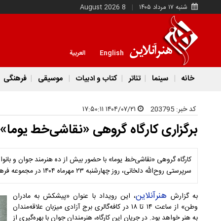
شنبه ۱۷ مرداد ۱۴۰۵
8 August 2026
English
العربية
خانه
سینما
تئاتر
کتاب و ادبیات
موسیقی
فرهنگی
کد خبر:
203795
۱۴۰۴/۰۷/۲۱ ۱۷:۵۰:۱۱
برگزاری کارگاه گروهی «نقاشی‌خط یوما» 
کارگاه گروهی «نقاشی‌خط یوما» با حضور بیش از ده هنرمند جوان و بانوا
سرپرستی روح‌الله دلخانی، روز چهارشنبه ۲۳ مهرماه ۱۴۰۴ در مجموعه فرهنگی‌ـ‌هنری برج آزادی برگزار می‌شود.
هنرآنلاین
به گزارش
، این رویداد با عنوان «پیشکش به مادران
وطن» از ساعت ۱۴ تا ۱۸ در کافه‌گالری برج آزادی میزبان علاقه‌مندان
به هنر خواهد بود. در جریان این کارگاه، هنرمندان جوان با بهره‌گیری از