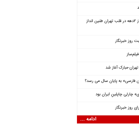
د
سمفونی «خسوف» پس از ۲دهه در قلب تهران طنین انداز
ت روز خبرنگار
یلم‌ساز
هران-مبارک آغاز شد
فارسی» به پایان سال می رسد؟
 چارلی چاپلینِ ایران بود
ای روز خبرنگار
ادامه ...