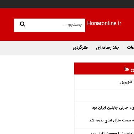
Honar
online.ir
غات
چند رسانه ای
هنرگردی
ن ها
 تلویزیون
 چارلی چاپلینِ ایران بود
 به سمت منزل ابدی بدرقه شد
‌نورد با مسعود اطیابی در