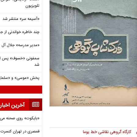
تلویزیون
«آسیمه سر» منتشر شد
چند خاطره خواندنی از ج
«مدیر مدرسه» جلال آل 
شد
پخش «موسی» و «سلمان 
آخرین اخبار
«بایکوت» روی صحنه می‌
قمصری در تهران کنسرت بر
کارگاه گروهی نقاشی خط یوما