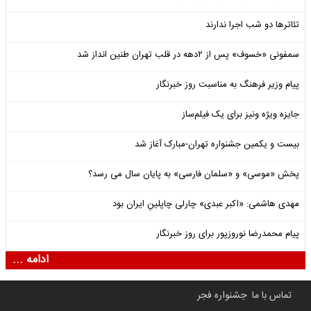
تئاترها دو شب اجرا ندارند
سمفونی «خسوف» پس از ۲دهه در قلب تهران طنین انداز شد
پیام وزیر فرهنگ به مناسبت روز خبرنگار
جایزه ویژه ونیز برای یک فیلم‌ساز
بیست و یکمین جشنواره تهران-مبارک آغاز شد
پخش «موسی» و «سلمان فارسی» به پایان سال می رسد؟
مهدی هاشمی: «اکبر عبدی» چارلی چاپلینِ ایران بود
پیام محمدرضا نوروزپور برای روز خبرنگار
ادامه ...
تماس با ما
جشنواره فجر