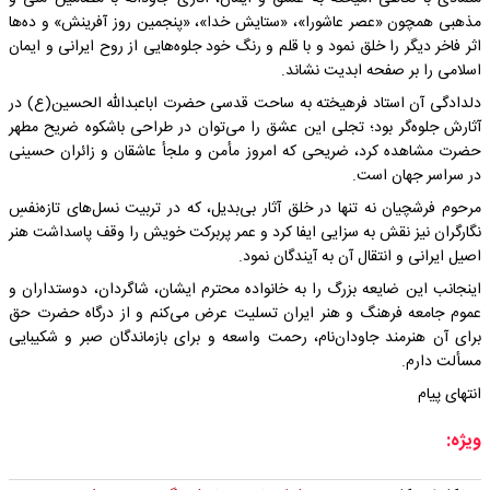
مذهبی همچون «عصر عاشورا»، «ستایش خدا»، «پنجمین روز آفرینش» و ده‌ها
اثر فاخر دیگر را خلق نمود و با قلم و رنگ خود جلوه‌هایی از روح ایرانی و ایمان
اسلامی را بر صفحه ابدیت نشاند.
دلدادگی آن استاد فرهیخته به ساحت قدسی حضرت اباعبدالله الحسین(ع) در
آثارش جلوه‌گر بود؛ تجلی این عشق را می‌توان در طراحی باشکوه ضریح مطهر
حضرت مشاهده کرد، ضریحی که امروز مأمن و ملجأ عاشقان و زائران حسینی
در سراسر جهان است.
مرحوم فرشچیان نه تنها در خلق آثار بی‌بدیل، که در تربیت نسل‌های تازه‌نفسِ
نگارگران نیز نقش به سزایی ایفا کرد و عمر پربرکت خویش را وقف پاسداشت هنر
اصیل ایرانی و انتقال آن به آیندگان نمود.
اینجانب این ضایعه بزرگ را به خانواده محترم ایشان، شاگردان، دوستداران و
عموم جامعه فرهنگ و هنر ایران تسلیت عرض می‌کنم و از درگاه حضرت حق
برای آن هنرمند جاودان‌نام، رحمت واسعه و برای بازماندگان صبر و شکیبایی
مسألت دارم.
انتهای پیام
ویژه: