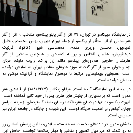
در نمایشگاه «پیکاسو در تهران» ۷۹ اثر از آثار پابلو پیکاسو، منتخب ۹ اثر از آثار
هنرمندانی ایرانی متأثر از پیکاسو از جمله بهرام دبیری، بهمن محصص، جلیل
ضیاءپور، محسن وزیری مقدم، محمدعلی شیوا (کاکو)، گارنیک
درهاکوپیان، هانیبال الخاص و پروانه اعتمادی و همچنین منتخبی از آثار
هنرمندان خارجی هم‌دوره‌ای پیکاسو مانند ژرژ براک، رابرت دلونه، فرنان
لژه و خوان میرو از آثار گنجینه موزه هنرهای معاصر تهران به‌ نمایش‌ درآمده
است. همچنین ویدئوهایی مرتبط با موضوع نمایشگاه و گرافیک موشن به‌
نمایش‌ درآمده است.
در بیانیه این نمایشگاه آمده است: «پابلو پیکاسو (۱۹۷۳-۱۸۸۱) از قله‌های هنر
مدرن است که بر بسیاری از جنبش‌های هنری پس از خود تاثیر گذاشته است.
شهرت پیکاسو نه تنها در دنیای هنر، بلکه در میان طیف گسترده‌ای از مردم سراسر
جهان، گواهی بر اهمیت جایگاه اوست. این شهرت و جایگاه در جامعه ایران نیز
ملموس است.
نقاشان مدرن در دهه‌های نخست سده بیستم میلادی، با این پرسش اساسی رو
به رو شدند که مرز میان تصویر و نقاشی با دیگر رسانه‌ها کجاست. حاصل این