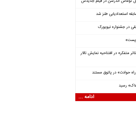
ل توماس ٱندرسن در فیلم جدیدش
قه استعدادیابی طنز شد
قی در جشنواره نیویورک
 «پست»
اتر متفکر» در افتتاحیه نمایش تالار
راه حوادث» در پاتوق مستند
هاک» رسید
ادامه ...