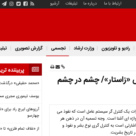
ارتباط با ما
درباره ما
تبلیغات
آرشیو
رادیو و تلویزیون
وزارت ارشاد
تجسمی
گزارش تصویری
تبلی
پربیننده تری
 «زاستار»/ چشم در چشم
«محمد حقیقی» درگذشت
یوسف تیموری مجری مساب
آرزوهای ایرج راد برای «تئ
ا رات یک کنترل گر سیستم عامل است که نفوذ می
چهارسو
ه واژه ای آشنا است. وجه تسمیه آن در ذهن هر
شارتی است به کنترل گری نوع بشر و نفوذ و
از «غلاف تمام فلزی» تا
 تاریخ بشریت.