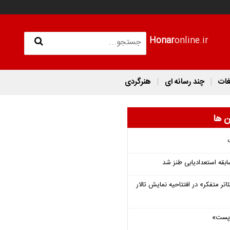
Honar
online.ir
غات
چند رسانه ای
هنرگردی
ن ها
قه استعدادیابی طنز شد
اتر متفکر» در افتتاحیه نمایش تالار
 «پست»