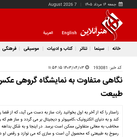
جمعه ۱۶ مرداد ۱۴۰۵
7 August 2026
English
العربية
خانه
سینما
تئاتر
کتاب و ادبیات
موسیقی
فرهنگی
کد خبر:
193081
۱۴۰۳/۰۴/۰۳ ۱۱:۵۴:۱۵
نگاهی متفاوت به نمایشگاه گروهی عکس
طبیعت
زاستار را که از آخر به اول بخوانید رات ساز به دست می آید، که از قض
کند و به دنیای الکترونیک ،کامپیوتر و دیجیتال بر می گردد و ساز هم ک
مخاطب به معانی متفاوتی ممکن است برسد. در اینجا و به شکل بداهه ا
رسوخ به طبیعتی که محصول آن است و سازی که می نوازد و رقص او در