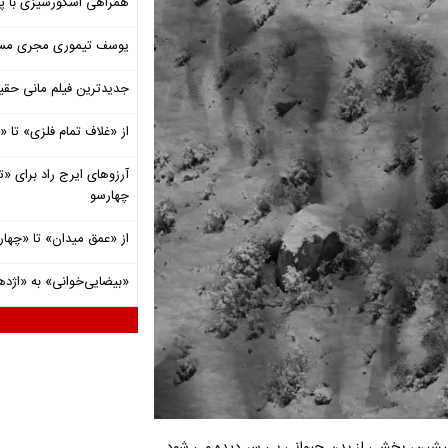
همراهی اسکورسیزی با پ
یوسف تیموری مجری مساب
جدیدترین فیلم مانی حقی
از «غلاف تمام فلزی» تا
آرزوهای ایرج راد برای «تئ
چهارسو
از «عمق میدان» تا «چهار
«بیضایی‌خوانی» به «اژد