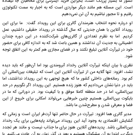
کشور ما بسیار پررنگ است، بنابراین خرید اینترنتی برای مخاطبان جا نیفتاده
است. این مسئله هم مانند دیگر مواردی است که به اجبار به سمت تکنولوژی
رفتیم و تا مجبور نباشیم به آن تن نمی‌دهیم.
او درباره نحوه انتخاب هنرمندان گالری برای این رویداد گفت: ما برای این
رویداد آنلاین با همان جدیتی که سال گذشته در رویداد حقیقی داشتیم، عمل
کردیم. اما به نظرم تعدادی از گالری‌های شرکت‌کننده در این دوره چندان
اطمینانی به جدیت آن نداشتند و همین باعث شد که به اندازه کافی برای حضور
خود در تیرآرت آنلاین تبلیغ نکنند و در فضای مجازی هم کمتر به این اتفاق توجه
شود.
نظری با بیان اینکه تیرآرت آنلاین رخداد آبرومندی بود اما آن‌طور که باید دیده
نشد، افزود: تنها گلایه من از تیرآرت آنلاین این است که تبلیغات بین‌المللی آن
کم بود. رسانه‌های داخلی کشور ما که هیچ توجهی به این رویداد نداشتند، اما
باید در دنیا نشان می‌دادیم که هنوز زنده هستیم. این رویداد اگر نگوییم در حد
بین‌المللی، اما در حد منطقه کاملا موفق و با کیفیت بود. در دورانی که ما در
بایکوت بین‌المللی هستیم چنین خبرهایی می‌تواند امکانی برای خروج از این
فضا و معرفی شدن و مطرح‌شدن ما باشد.
مدیر گالری هما افزود: تیرآرت در حال حاضر تنها آرت‌فر ایران است و زمانی که
گشایش اقتصادی به وجود آید این رویداد می‌تواند پایه‌هایی برای یک رخداد
بین‌المللی باشد. پدیده‌های آنلاین هنوز برای ما جذاب نیست و مانند هر تجدد
دیگری، ابتدا به آن مشکوک هستیم و بعد در گذر زمان به آن عادت می‌کنیم. با