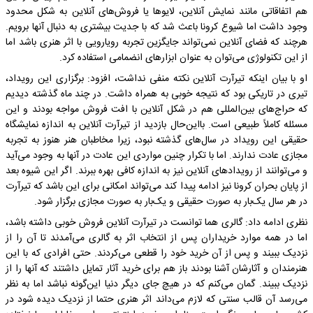
هم اتفاقاتی مانند نمایش آنلاین، لایوها یا فروش‌های آنلاین به شکل محدود
وجود داشت اما شیوع کرونا باعث شد که با جدیت بیشتری به دنبال آنها برویم.
هرچند که فضای آنلاین نمی‌تواند جایگزین تجربه رویارویی با اثر هنری باشد اما
از این تکنولوژی می‌توان به عنوان ابزارهای انضمامی استفاده کرد.
او با بیان اینکه تیرآرت آنلاین نکته منفی نداشت، افزود: برگزاری این رویداد،
تیری در تاریکی بود که نتیجه خوبی به همراه داشت. در چند ماه گذشته دیدیم
که حراج‌های بین‌المللی هم در شکل آنلاین با افت فروش مواجه بودند و این
مسئله کاملاً طبیعی است. بااین‌حال بازدید از تیرآرت آنلاین به اندازه نمایشگاه
حقیقی این رویداد در سال‌های گذشته نبود، زیرا مخاطبان هنر هنوز به تجربه
مجازی عادت ندارند. اما با تکرار چنین مواردی این عادت در آنها به وجود می‌آید
و می‌توانند از رویدادهای آنلاین نیز به اندازه کافی بهره ببرند. اگر این شیوه بعد
از پایان بحران کرونا نیز ادامه پیدا کند می‌تواند امکانی برای این باشد که تیرآرت
در هر سال یک‌بار به صورت حقیقی و یک‌بار به صورت مجازی برگزار شود.
نظری ادامه داد: گالری هما توانست در تیرآرت آنلاین فروش خوبی داشته باشد،
اما در همه موارد خریداران پس از انتخاب اثر به گالری می‌آمدند تا آن را از
نزدیک ببیند و پس از آن خرید خود را قطعی می‌کردند. حتی افرادی که با این
هنرمندان و آثارشان آشنا بودند باز هم برای خرید آثار تمایل داشتند که آنها را از
نزدیک ببیند. گمان می‌کنم که در هیچ جای دیگر دنیا این‌گونه نباشد اما به نظر
می‌رسد آن قالب سنتی که لازم می‌داند اثر هنری حتما از نزدیک دیده شود در