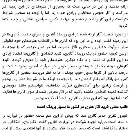
هزینه بسیار زیادی دارد. بنابراین از گالری‌ها خواستیم که آثار حجمی هنرمندان را
ارائه ندهند و این در حالی است که بسیاری از هنرمندان در این زمینه کار
می‌کنند و آثار حجمی مخاطبان زیادی هم دارد. اما با توجه به سختی شرایط
نتوانستیم این کار را انجام دهیم و تنها به عکس، طراحی، نقاشی و چاپ اکتفا
کردیم.
او درباره کیفیت آثار ارائه شده در این رویداد آنلاین و میزان جدیت گالری‌ها در
این زمینه گفت: ایده‌ال ما این بود که گالری‌ها در انتخاب هنرمندان خود تفاوتی
میان تیرآرت حقیقی و مجازی قائل نشوند، اما در عمل دیدیم که با توجه به
اولین تجربه حضور در یک رویداد آنلاین، شاید تعدادی از گالری‌ها اعتماد زیادی
به این اتفاق نداشتند و با نگاه دیگری هنرمندان خود را معرفی کردند. البته
کارهای درجه یک از هنرمندان بسیار خوبی در تیرآرت آنلاین وجود داشت و
درصد بالایی از کارها بسیار خوب بودند، اما به نظر می‌رسد بعضی از گالری‌ها
کمی سهل‌انگارانه رفتار کرده بودند. با توجه به اینکه ما در شرایط دشواری بودیم
و فرصت زیادی برای آماده‌سازی تیرآرت نداشتیم، نتوانستیم مانند دوره‌های
گذشته کمیته انتخابی داشته باشیم که بر آثار معرفی شده از سوی گالری‌ها نظارت
کند، اما بهتر بود که این بخش نظارتی را حذف نکرده بودیم.
قالب سنتی خرید آثار هنری در کشور ما بسیار پررنگ است
شهروز نظری مدیر گالری هما که پیش از این هم سابقه حضور در تیرآرت را
داشته است درباره تجربه شرکت در تیرآرت آنلاین گفت: تکنولوژی امکاناتی در
اختیار ما گذاشته است که بسیار دیر به فکر استفاده از آنها افتادیم. پیش از این