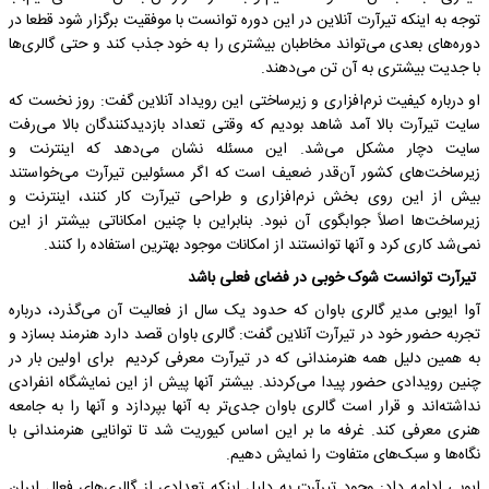
توجه به اینکه تیرآرت آنلاین در این دوره توانست با موفقیت برگزار شود قطعا در
دوره‌های بعدی می‌تواند مخاطبان بیشتری را به خود جذب کند و حتی گالری‌ها
با جدیت بیشتری به آن تن می‌دهند.
او درباره کیفیت نرم‌افزاری و زیرساختی این رویداد آنلاین گفت: روز نخست که
سایت تیرآرت بالا آمد شاهد بودیم که وقتی تعداد بازدیدکنندگان بالا می‌رفت
سایت دچار مشکل می‌شد. این مسئله نشان می‌دهد که اینترنت و
زیرساخت‌های کشور آن‌قدر ضعیف است که اگر مسئولین تیرآرت می‌خواستند
بیش از این ‌روی بخش نرم‌افزاری و طراحی تیرآرت کار کنند، اینترنت و
زیرساخت‌ها اصلاً جوابگوی آن نبود. بنابراین با چنین امکاناتی بیشتر از این
نمی‌شد کاری کرد و آنها توانستند از امکانات موجود بهترین استفاده را کنند.
تیرآرت توانست شوک خوبی در فضای فعلی باشد
آوا ایوبی مدیر گالری باوان که حدود یک سال از فعالیت آن می‌گذرد، درباره
تجربه حضور خود در تیرآرت آنلاین گفت: گالری باوان قصد دارد هنرمند بسازد و
به همین دلیل همه هنرمندانی که در تیرآرت معرفی کردیم برای اولین بار در
چنین رویدادی حضور پیدا می‌کردند. بیشتر آنها پیش‌ از این نمایشگاه انفرادی
نداشته‌اند و قرار است گالری باوان جدی‌تر به آنها بپردازد و آنها را به جامعه
هنری معرفی کند. غرفه ما بر این اساس کیوریت شد تا توانایی هنرمندانی با
نگاه‌ها و سبک‌های متفاوت را نمایش دهیم.
ایوبی ادامه داد: وجود تیرآرت به دلیل اینکه تعدادی از گالری‌های فعال ایران