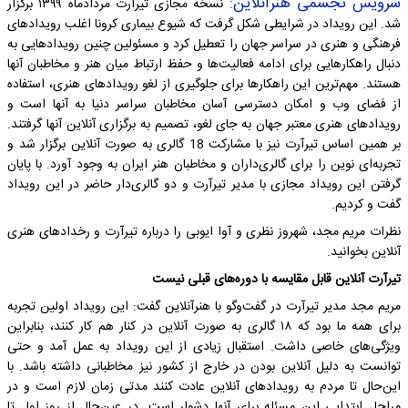
سرویس تجسمی هنرآنلاین:
نسخه مجازی تیرآرت مردادماه ۱۳۹۹ برگزار
شد. این رویداد در شرایطی شکل گرفت که شیوع بیماری کرونا اغلب رویدادهای
فرهنگی و هنری در سراسر جهان را تعطیل کرد و مسئولین چنین رویدادهایی به
دنبال راهکارهایی برای ادامه فعالیت‌ها و حفظ ارتباط میان هنر و مخاطبان آنها
هستند. مهم‌ترین این راهکارها برای جلوگیری از لغو رویدادهای هنری، استفاده
از فضای وب و امکان دسترسی آسان مخاطبان سراسر دنیا به آنها است و
رویدادهای هنری معتبر جهان به جای لغو، تصمیم به برگزاری آنلاین آنها گرفتند.
بر همین اساس تیرآرت نیز با مشارکت 18 گالری به صورت آنلاین برگزار شد و
تجربه‌ای نوین را برای گالری‌داران و مخاطبان هنر ایران به وجود آورد. با پایان
گرفتن این رویداد مجازی با مدیر تیرآرت و دو گالری‌دار حاضر در این رویداد
گفت و کردیم.
نظرات مریم مجد، شهروز نظری و آوا ایوبی را درباره تیرآرت و رخدادهای هنری
آنلاین بخوانید.
تیرآرت آنلاین قابل مقایسه با دوره‌های قبلی نیست
مریم مجد مدیر تیرآرت در گفت‌وگو با هنرآنلاین گفت: این رویداد اولین تجربه
برای همه ما بود که ۱۸ گالری به صورت آنلاین در کنار هم کار کنند، بنابراین
ویژگی‌های خاصی داشت. استقبال زیادی از این رویداد به عمل آمد و حتی
توانست به دلیل آنلاین بودن در خارج از کشور نیز مخاطبانی داشته باشد. با
این‌حال تا مردم به رویدادهای آنلاین عادت کنند مدتی زمان لازم است و در
مراحل ابتدایی این مسئله برای آنها دشوار است. در عین‌حال از روز اول تا