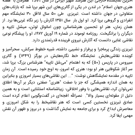
آخرین نمایشگاه خارجی این هنرمند شهیر ایرانی در سال 1391 همزمان با "هفته
هنری جهان اسلام" در لندن در یکی از گالری‌های این شهر برپا شد که بازتاب‌های
متفاوتی در جهان داشته است .تبریزی طی ۵۰ سال لااقل ۳۰ نمایشگاه مهم
انفرادی و گروهی برپا کرد. او اول بار سال ۱۳۵۱ آثارش را زیر نگاه غربی‌ها برد. از‌‌
همان زمان، هنر او تحسین هنرشناسانی چون امانوئل لوتن، میشل تایپه و
دیگران را برانگیخت. روزنامه لوموند در شماره ۱۹ آوریل ۱۹۷۲، او را پیشگام نوعی
نقاشی غنایی دانست که آثارش نیروی فریبنده قدرتمندی دارد.
تبریزی زندگی پرماجرا و پرفراز و نشیبی داشته، شبیه خطوط سرکش، سحرآمیز و
کوبنده نقاشی‌هایش. نمایشگاه خط نگاره‌هایش در بورگز (۱۳۴۹) و گالری
سیروس در پاریس (۵۰) که به اهتمام "می‌شل تاپیه" هنر‌شناس بزرگ برپا شد،
سر آغاز شکوفایی هنر او بود؛ هنری که امروز، به اوج خود رسیده است. آن زمان
تاپیه در مقدمه نمایشگاهش نوشت: "... این نقاشی‌های بسیار امروزی و بنابراین
به‌‌ همان اندازه همیشگی که جز با صفت "هنری" صفتی دیگر بر آن‌ها اطلاق
نمی‌توان کرد، نقاشی‌هایی با وفور اخلاقی- زیبا‌شناسانه استثنایی است و به همین
دلیل از مقوله‌ای بسیار والا". نصرالله ‌افجه‌ای در گفت‌وگویی اعلام کرده است
صادق تبریزی نخستین کسی است که هنر نقاشیخط را به‌ شکل امروزی و
معاصرش ابداع کرد و برای جامعه به‌ نمایش گذاشت و در بروز و ظهور آن نقش
مهمی ایفا کرد.