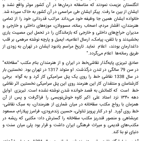
انگلستان عزیمت نمودند که متاسفانه درمان‌ها در آن کشور موثر واقع نشد و
ایشان از بین ما رفت. پیکر ایشان طی مراسمی در آن کشور به خاک سپرده شد.
خانواده ایشان همین جا وظیفه خود می‌داند مراتب قدردانی خود را از تمامی
هنرمندان، اقشار مردم، اصحاب رسانه، مسوولان، موزه‌های داخلی و خارجی و
مدیران حراج‌های داخلی و خارجی که بازماندگان را در تحمل این مصیبت یاری
بخشیدند و با تلفن، پیامک، ارسال اعلامیه، ایمیل و پارچه نوشته مرهمی بر قلب
داغدارمان بودند، اعلام نماید. تاریخ مراسم یادبود ایشان در تهران به زودی از
طریق رسانه‌ها اعلام می‌گردد."
صادق تبریزی پایه‌گذار نقاشی‌خط در ایران و از هنرمندان بنام مکتب "سقاخانه"
در سن 79 سالگی در لندن درگذشت. او متولد 1317 در تهران بود. نخستین بار
در سال 1338 نقاشی خط را روی یک پنل سرامیکی کار کرد و به گواه برخی
کارشناسان و منتقدان کار این هنرمند روی این پنل سرامیکی نخستین اثر نقاشی
خط است که کلماتش به قصد خوانده شدن نوشته نشده است. تبریزی اوایل
دهه ۱۳۴۰ نزد استاد علی اکبر کاوه خوش‌نویسی را فراگرفت و پس از آن
همزمان با رواج مکتب سقاخانه در میان شماری از هنرمندان، به سبک نقاشی-
خط روی آورد. او در کنار پرویز تناولی، حسین زنده‌رودی، فرامرز پیلارام، مسعود
عربشاهی و منصور قندریز مکتب سقاخانه را گسترش داد؛ مکتبی که ریشه در
مکتب‌های قدیمی و میراث فرهنگی ایران داشت و قرار بود پلی میان سنت و
دنیای نو بنا کند.