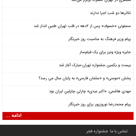
قمصری در تهران کنسرت برگزار می‌کند
تئاترها دو شب اجرا ندارند
سمفونی «خسوف» پس از ۲دهه در قلب تهران طنین انداز شد
پیام وزیر فرهنگ به مناسبت روز خبرنگار
جایزه ویژه ونیز برای یک فیلم‌ساز
بیست و یکمین جشنواره تهران-مبارک آغاز شد
پخش «موسی» و «سلمان فارسی» به پایان سال می رسد؟
مهدی هاشمی: «اکبر عبدی» چارلی چاپلینِ ایران بود
پیام محمدرضا نوروزپور برای روز خبرنگار
ادامه ...
تماس با ما
جشنواره فجر