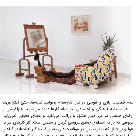
عدم­ قطعیت، بازی و شوخی در کنار اشاره­‌ها – بخوانید کنایه­‌ها، حتی اعتراض­‌ها
– هوشمندانه­ فرهنگی و اجتماعی در تمام کارها دیده می­‌شوند. هم­‌آغوشی و
ارضای جنسی در مرز میان عشق و رزالت می­‌لغزد و معنای دقیقی نمی­‌یابد.
عروسی که در به اصطلاح جشن عروسی گریان و منفعل است. کاراکترهای سر به
هوا و بی­‌خیال که با نارضایتی در موقعیت­‌های تعیین­‌کننده گیر افتاده‌اند. گیاهان
پر از اعواج که با زمختی خود دلبرانه می­‌رقصند و هم­نشین فیگورها و حیوانات