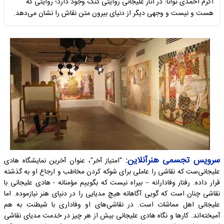
اکرم احمدی توانا: در آثار علیجانی روایتی گنگ وجود دارد؛ روایتی که
هست و نیست و وجهی دیگر از دنیای بیرون متن نقاش را نشان می­‌دهد.
سرویس تجسمی هنرآنلاین:
"امتیاز آخر"، عنوان آخرین نمایشگاه هادی
علیجانی‌ست که نقاشی را عاملی برای شوکه کردن مخاطب و ارجاع او به گذشته
قرار داده. رفتار وفادارانه – بی­راه نیست که بگوییم مؤمنانه - هادی علیجانی با
نقاشی چنان است که گویی آگاهانه هیچ مدیایی را در دنیای هنر نیازموده. اما
علیجانی اهل مماشات است. در نقاشی­‌های او وفاداری با شیطنت به هم
آمیخته‌اند. کارها و نگاه هادی علیجانی بیش از هر چیز در خدمت مدیای نقاشی