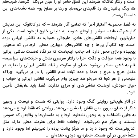
است و رفتار نقاشانه­‌ هنرمند این تعلق خاطر او را عیان می­‌کند. شره­‌ها، ضرب­‌قلم­‌
ها، رنگ پاشیدن­‌ها، رد قلم­‌های بی­‌محابا و رها بر سطح بوم همه نشانه­‌های این
دلبستگی‌ست.
نه فقط مجموعه­ "امتیاز آخر" که تمامی آثار هنرمند – که در کاتالوگ این نمایش
کنار هم آمده‌اند– سرشار از ارجاع هنرمند به دنیایی خارج از خود است. یکی از
عیان‌ترین ارجاعات نقاشی­‌های هادی علیجانی همواره به نقاشی ایرانی بوده
است، چه کتاب­‌آرایی­‌ها و چه نقاشی­‌های دیواری محلی. ارجاعی که ماهیتی
پیچیده و بازی محور دارد. اما جالب اینجاست که در نگاه نخست نقاشی ایرانی
با وجود همه­ ظرافت و دقت اجرا با رفتار سرسری نقاش و حرکت­‌های سراسیمه­
قلم­ به ذهن متبادر می­‌شود. دنیای او سکوت و ثبات نقاشی ایرانی را ندارد، در
مقابل هرج و مرج و صدا و عدم ثبات تمام نقاشی را در بر می­‌گیرد. چراکه
علیجانی از هر کجا که می‌خواهد چیزی وام می­‌گیرد؛ نقاشی ایرانی یا خواب و
خیال خودش، ارجاعات نقاشی­‌های او مرزی ندارند، فقط باید علایقش تأمین
شود.
در آثار علیجانی روایتی گنگ وجود دارد. روایتی که هست و نیست و وجهی
دیگر از دنیای بیرون متن نقاش را نشان می­‌دهد. روایتی که فقط ارجاع می­‌دهد
به جایی ناشناخته و به وجهی نامعلوم. ارجاع به داستان­‌ها و وقایعی که عمومی
نیستند و هرگز هم نمی­‌شوند. ارجاعات فقط برای هنرمند معنی دارند مثل
اندرونی‌ست که وجود دارد و ما هرگز پشت پرده را نمی­‌بینم اما وجود دارد و
حتماً خبری در آن هست: خاطره­‌ای، دردی، خنده­‌ای ...