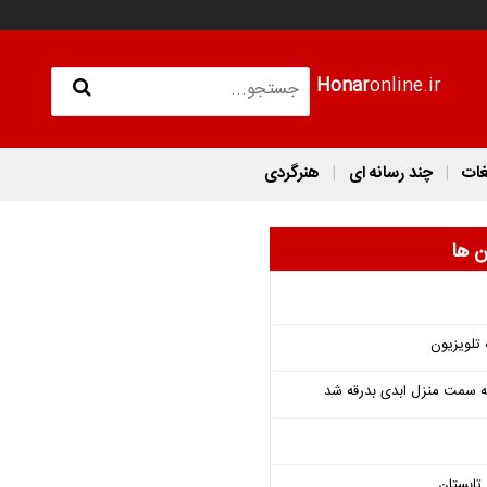
Honar
online.ir
غات
چند رسانه ای
هنرگردی
ن ها
 تلویزیون
 به سمت منزل ابدی بدرقه شد
تابستان