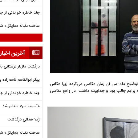
چند خاطره خواندنی از ج
ساخت دنباله «مایکل» ش
آخرین اخبار
بازگشت مازیار لرستانی به
پیکر ابوالقاسم قاسم‌زاده
یسنده مجموعه داستان "طبقه همکف"، درباره دلایل عکاسی در دهه 70 توضیح داد: من آن زمان عکاسی می‌کردم زیرا عکاس
 برایم جالب بود و جذابیت داشت. در واقع عکاسی
چند خاطره خواندنی از ج
«آسیمه سر» منتشر شد
ژیلا هدائی درگذشت
ساخت دنباله «مایکل» ش