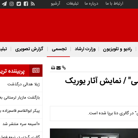
ارتباط با ما
درباره ما
تبلیغات
آرشیو
رادیو و تلویزیون
وزارت ارشاد
تجسمی
گزارش تصویری
تبلی
پربیننده تری
ی" / نمایش آثار یوریک
ژیلا هدائی درگذشت
بازگشت مازیار لرستانی به
پیکر ابوالقاسم قاسم‌زاده
در گالری دنا برپا شده است.
«آسیمه سر» منتشر شد
گالری گردی در نیمه فصل 