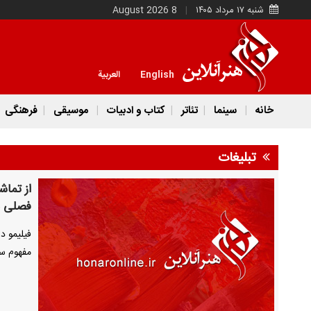
شنبه ۱۷ مرداد ۱۴۰۵
8 August 2026
English
العربية
خانه
سینما
تئاتر
کتاب و ادبیات
موسیقی
فرهنگی
تبلیغات
از تماش
فصلی ن
مفهوم سر