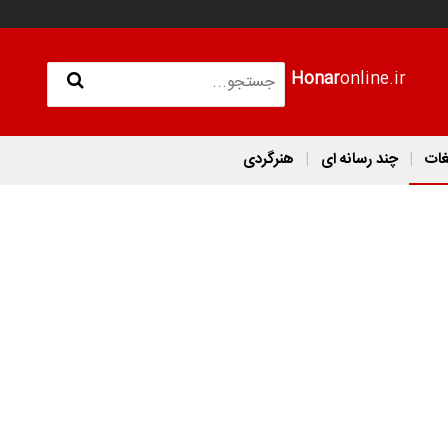
Honar
online.ir
غات
چند رسانه ای
هنرگردی