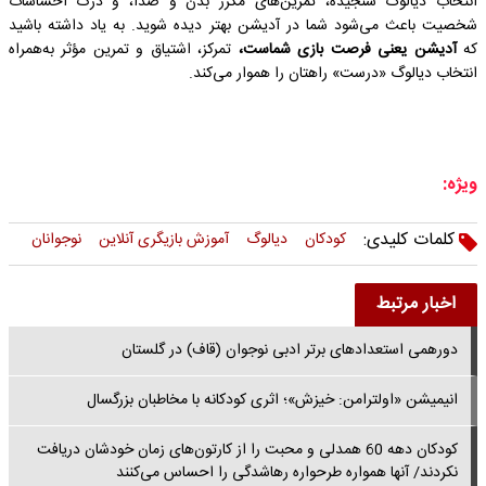
انتخاب دیالوگ سنجیده، تمرین‌های مکرر بدن و صدا، و درک احساسات
شخصیت باعث می‌شود شما در آدیشن بهتر دیده شوید. به یاد داشته باشید
که
آدیشن یعنی فرصت بازی شماست،
تمرکز، اشتیاق و تمرین مؤثر به‌همراه
انتخاب دیالوگ «درست» راهتان را هموار می‌کند.
ویژه:
کلمات کلیدی:
کودکان
دیالوگ
آموزش بازیگری آنلاین
نوجوانان
اخبار مرتبط
دورهمی استعدادهای برتر ادبی نوجوان (قاف) در گلستان
انیمیشن «اولترامن: خیزش»؛ اثری کودکانه با مخاطبان بزرگسال
کودکان دهه 60 همدلی و محبت را از کارتون‌های زمان خودشان دریافت
نکردند/ آنها همواره طرحواره رهاشدگی را احساس می‌کنند