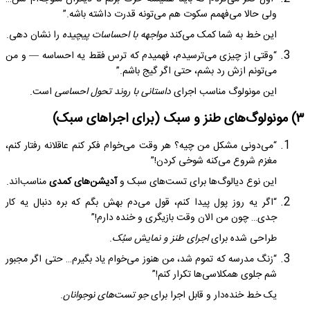
ولی حالا می‌فهمم سکوت هم می‌تونه قدرت داشته باشه.”
این خط به شما کمک می‌کند
مواجهه با احساسات پیچیده
را نشان دهی.
“وقتی از چیزی می‌ترسیدم، فهمیدم که ترس فقط یه احساسه — و من
می‌تونم ازش رد بشم، حتی اگر گیج باشم.”
این مونولوگ مناسب اجرای
داستانی با روند تحول احساسی
است.
۳) مونولوگ‌های طنز و سبک (برای اجراهای سبک)
“می‌دونی مشکل من چیه؟ هر وقت می‌خوام فکر کنم عاقلانه رفتار کنم،
مغزم شروع می‌کنه شوخی کردن!”
این نوع دیالوگ‌ها برای تست‌های سبک و
آدیشن‌های کمدی
مناسب‌اند.
“اگر یه روز پول پیدا کنم، قول می‌دم بهش بگم که بره دنبال یه کار
جدی… چون من الان وقت بازیگری و خنده دارم!”
طراحی شده برای
اجرای طنز و نمایش سبُک
.
“زنگ مدرسه که تموم شد، من هنوز می‌خوام یاد بگیرم… حتی اگر مجبور
شم جلوی همکلاسی‌ها تکرار کنم!”
یک خط خنده‌دار و قابل اجرا برای
جو تست‌های نوجوانان
.