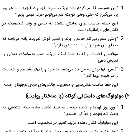
“من همیشه فکر می‌کردم باید بزرگ باشم تا بفهمم دنیا چیه… اما هر روز
یاد می‌گیرم که حتی وقتی کوچکم هم می‌تونم حرف مهمی بزنم.”
این جمله مناسب برای نمایش
اعتماد به نفس و رشد شخصیت
در
نقش‌های دراماتیک است.
“وقتی سعی می‌کنم حرفم را بزنم و کسی گوش نمی‌ده، یادم می‌افته که
صدای من هم ارزش شنیده شدن دارد.”
موقعیتی احساسی که به شما کمک می‌کند
عمق احساسات داخلی
را
نمایش دهی.
“گاهی تنها بودن به من یاد می‌دهد که خودم را بهتر بشناسم و شجاعت
را در خودم پیدا کنم.”
این خط مناسب
نقش‌هایی با محوریت چالش‌های فردی نوجوانان
است.
۲) مونولوگ‌های داستانی کوتاه (با ساختار روایت)
“اون روز فهمیدم اشتباه کردم… نه فقط اشتباه ساده، بلکه اشتباهی که
باعث شد بفهمم واقعاً کی هستم.”
این مونولوگ نشان‌دهنده
فرایند تغییر در شخصیت
است.
“اول فکر می‌کردم که باید همیشه حرف بزنم تا دیگران متوجه‌ام شن…