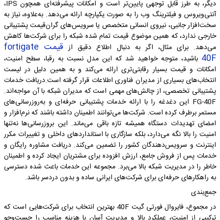
دیگر، به طرز قابل توجهی پایین‌تر است و امکانات پیشرفته‌ای همچون IPS،
آنتی‌ویروس و فیلترینگ وب را به صورت یکپارچه ارائه می‌دهد. به‌علاوه، نیاز به
سخت‌افزار جانبی، نیروی انسانی متخصص یا سرویس‌های گران‌قیمت پشتیبانی
خارجی ندارد، که همین موضوع قیمت تمام شده شبکه را برای شرکت‌ها کاهش
قیمت fortigate
می‌دهد. برای مثال، اگر به دنبال اطلاع دقیق از
40F
باشید، متوجه خواهید شد که این مدل نسبت به رقبا، سطح امنیت،
امکانات و قیمت بسیار رقابتی‌تری ارائه می‌کند و به همین دلیل در لیست
انتخاب‌های بسیاری از مدیران فناوری‌ اطلاعات قرار گرفته است.دریافت خدمات
پشتیبانی تخصصی، از چالش‌های مهمی است که مدیران شبکه با آن مواجه‌اند.
FG-40F این دغدغه را با ارائه خدمات پشتیبانی حرفه‌ای و به‌روزرسانی‌های
مستمر برطرف کرده است. شرکت‌ها می‌توانند اطمینان داشته باشند که نرم‌افزار و
امضای تهدیدات دستگاه همیشه تازه باقی می‌ماند. این بروزرسانی‌ها نه‌تنها
امنیت را بالا نگه می‌دارد، بلکه سازگاری با استانداردهای داخلی و تغییرات مکرر
اینترنت و سرویس‌دهندگان کشور را تضمین می‌کند. دریافت مشاوره رایگان و
خدمات پس از فروش جامع، ارزش افزوده برای مشتریان ایجاد کرده و اطمینان
خاطر را در مدیریت شبکه بالا می‌برد. مجموعه این خدمات باعث شده دسترسی
به راهکارهای حرفه‌ای برای شرکت‌های ایرانی ساده و بدون دردسر باشد.
جمع‌بندی
در مجموع، فایروال فورتی گیت 40F بهترین انتخاب برای شرکت‌هایی است که
ترکیبی از امنیت، عملکرد بالا و مدیریت آسان با هزینه مناسب را جست‌وجو