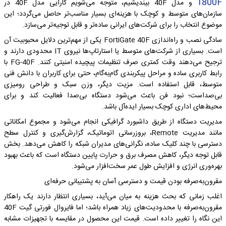
1800F
و مدل 40F بیندیشیم، متوجه می‌شویم کارایی مدل 40F در
سازمان‌های متوسط و کوچک با هزینه‌ای بسیار مناسب‌تر حاصل می‌گردد؛ این
موضوع انتخاب را برای شرکت‌های ایرانی ساده‌تر و قابل توجیه‌تر می‌سازد.
سادگی نصب و راه‌اندازی FortiGate 40F یکی از مهم‌ترین دلایل محبوبیت آن
است. بسیاری از شرکت‌های متوسط یا استارتاپ‌ها نیروی IT محدودی دارند و
ترجیح می‌دهند وقت کمتری صرف تنظیمات پیچیده امنیتی کنند. FG-40F با
رابط کاربری ساده و مراحل پیکربندی گام‌به‌گام، حتی برای کاربران با دانش فنی
متوسط، قابل استفاده است. مزیت دیگر، وزن سبک و طراحی رومیزی
بی‌صداست؛ نبود فن باعث می‌شود دستگاه بی‌صدا فعالیت کند و برای
محیط‌های اداری کوچک بسیار ایده‌آل باشد.
مدیریت دستگاه از طریق داشبورد گرافیکی انجام می‌شود و مجموع امکاناتی
مانند مدیریت Remote، بروزرسانی اتوماتیک، گزارش‌گیری و کنترل سطح
دسترسی با چند کلیک ساده، نگرانی‌های مدیران شبکه را کاهش می‌دهد. بخش
قابل توجه دیگر، کاهش مصرف برق و حرارت پایین دستگاه است که باعث بهبود
بهره‌وری انرژی و افزایش طول عمر سخت‌افزار می‌شود.
مقرون‌به‌صرفه بودن قیمت و دسترسی آسان به پشتیبانی حرفه‌ای
اغلب زمانی که بحث هزینه به میان می‌آید، بسیاری انتظار دارند یک راهکار
مقرون‌به‌صرفه با محدودیت‌های زیاد همراه باشد؛ اما فایروال فورتی گیت 40F
این نگاه را تغییر داده است. قیمت این محصول در مقایسه با تجهیزات مشابه