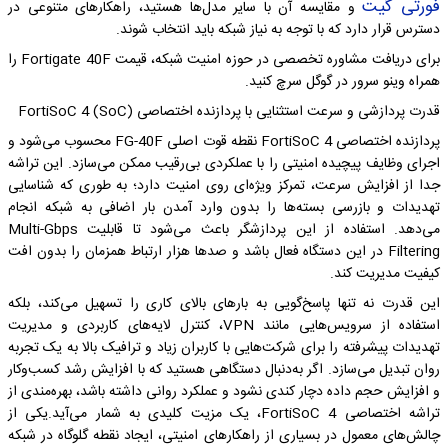
فورتی گیت
و مقایسه آن با سایر مدل‌ها هستید، راهکارهای متنوعی در
دسترس قرار دارد که با توجه به نیاز شبکه باید انتخاب شوند.
برای دریافت مشاوره تخصصی در حوزه امنیت شبکه، قیمت Fortigate 40F را
همراه وینو سرور در گوگل سرچ کنید.
قدرت پردازشی و سرعت استثنایی با پردازنده اختصاصی FortiSoC 4 (SoC)
پردازنده اختصاصی FortiSoC 4 نقطه قوت اصلی FG-40F محسوب می‌شود و
اجرای وظایف پیچیده امنیتی را با عملکردی بی‌رقیب ممکن می‌سازد. این تراشه
جدا از افزایش سرعت، تمرکز ویژه‌ای روی امنیت دارد؛ به طوری که شناسایی
تهدیدات و بازرسی بسته‌ها را بدون وارد آمدن بار اضافی به شبکه انجام
می‌دهد. استفاده از این پردازشگر باعث می‌شود تا قابلیت Multi-Gbps
Filtering در این دستگاه فعال باشد و صدها هزار ارتباط همزمان را بدون افت
کیفیت مدیریت کند.
این قدرت نه تنها پاسخ‌گویی به بارهای بالای کاری را تسهیل می‌کند، بلکه
استفاده از سرویس‌هایی مانند VPN، کنترل لایه‌های کاربردی و مدیریت
تهدیدات پیشرفته را برای شرکت‌هایی با کاربران زیاد و ترافیک بالا به یک تجربه
روان تبدیل می‌سازد. اگر به‌دنبال دستگاهی هستید که با افزایش رشد کسب‌وکار
و افزایش حجم داده دچار کندی نشود و عملکرد روانی داشته باشد، بهره‌مندی از
تراشه اختصاصی FortiSoC 4، یک مزیت کلیدی به شمار می‌آید.یکی از
چالش‌های معمول در بسیاری از راهکارهای امنیتی، ایجاد نقطه گلوگاه در شبکه