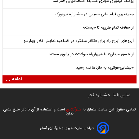
یوسف تیموری مجری مسابقه استعدادیابی طنز شد
جدیدترین فیلم مانی حقیقی در جشنواره نیویورک
از «غلاف تمام فلزی» تا «پست»
آرزوهای ایرج راد برای «تئاتر متفکر» در افتتاحیه نمایش تالار چهارسو
از «عمق میدان» تا «چهارراه حوادث» در پاتوق مستند
«بیضایی‌خوانی» به «اژدهاک» رسید
ادامه ...
تماس با ما
جشنواره فجر
تمامی حقوق این سایت متعلق به
هنرآنلاین
است و استفاده از آن با ذکر منبع منعی
ندارد
طراحی سایت خبری و خبرگزاری آسام