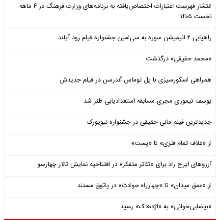
انتشار فهرست اعتبارات اختصاص‌یافته به برنامه‌های وزارت فرهنگ در ۴ ماهه
نخست ۱۴۰۵
راهیابی ۲ انیمیشن سوره به سی‌امین جشنواره فیلم رود آیلند
«محمد حقیقی» درگذشت
همراهی اسکورسیزی با پل توماس ٱندرسن در فیلم جدیدش
یوسف تیموری مجری مسابقه استعدادیابی طنز شد
جدیدترین فیلم مانی حقیقی در جشنواره نیویورک
از «غلاف تمام فلزی» تا «پست»
آرزوهای ایرج راد برای «تئاتر متفکر» در افتتاحیه نمایش تالار چهارسو
از «عمق میدان» تا «چهارراه حوادث» در پاتوق مستند
«بیضایی‌خوانی» به «اژدهاک» رسید