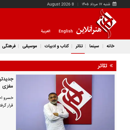
شنبه ۱۷ مرداد ۱۴۰۵
8 August 2026
English
العربية
خانه
سینما
تئاتر
کتاب و ادبیات
موسیقی
فرهنگی
تئاتر
جدیدتر
مغزی
خسرو احم
قرار گرف