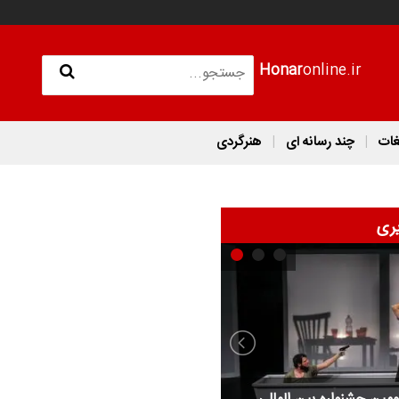
Honar
online.ir
غات
چند رسانه ای
هنرگردی
ری