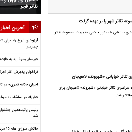
مین روز چهل و دومین جشنواره بین المللی
نهمین روز چهل و دوم
تر فجر
تئاتر فجر
عه تئاتر شهر را بر عهده گرفت
آخرین اخبار
های نمایشی با صدور حکمی مدیریت‌ مجموعه تئاتر
آرزوهای ایرج راد برای «تئ
چهارسو
«بیضایی‌خوانی» به «اژد
فراخوان پذیرش آثار اجرا
 تئاتر خیابانی «شهروند» لاهیجان
اجرای «کافه نادری» در تال
 سراسری تئاتر خیابانی «شهروند» لاهیجان برای
«ناریا» در تماشاخانه جوان
رئیس پانزدهمین جشنواره 
شد
«آتش سوزی ها» ۱۵ مرداد در ۲ نوبت روی صحنه می رود