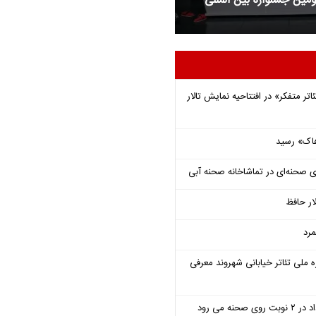
ین جشنواره بین المللی
دهمین روز چهل و دومین جشنواره بین 
تئاتر فجر
اتر متفکر» در افتتاحیه نمایش تالار
هاک» رسید
ی صحنه‌ای در تماشاخانه صحنه آبی
ار حافظ
مرد
ملی تئاتر خیابانی شهروند معرفی